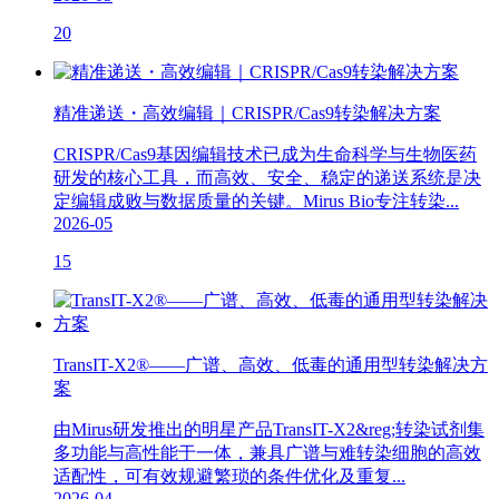
20
精准递送・高效编辑｜CRISPR/Cas9转染解决方案
CRISPR/Cas9基因编辑技术已成为生命科学与生物医药
研发的核心工具，而高效、安全、稳定的递送系统是决
定编辑成败与数据质量的关键。Mirus Bio专注转染...
2026-05
15
TransIT-X2®——广谱、高效、低毒的通用型转染解决方
案
由Mirus研发推出的明星产品TransIT-X2&reg;转染试剂集
多功能与高性能于一体，兼具广谱与难转染细胞的高效
适配性，可有效规避繁琐的条件优化及重复...
2026-04