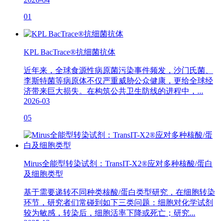
01
KPL BacTrace®抗细菌抗体
近年来，全球食源性病原菌污染事件频发，沙门氏菌、
李斯特菌等病原体不仅严重威胁公众健康，更给全球经
济带来巨大损失。在构筑公共卫生防线的进程中，...
2026-03
05
Mirus全能型转染试剂：TransIT-X2®应对多种核酸/蛋白
及细胞类型
基于需要递转不同种类核酸/蛋白类型研究，在细胞转染
环节，研究者们常碰到如下三类问题：细胞对化学试剂
较为敏感，转染后，细胞活率下降或死亡；研究...