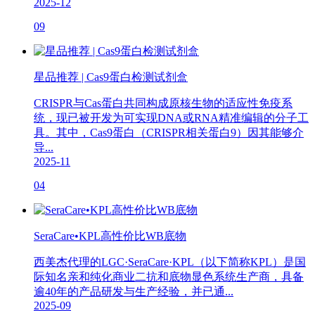
2025-12
09
星品推荐 | Cas9蛋白检测试剂盒
CRISPR与Cas蛋白共同构成原核生物的适应性免疫系
统，现已被开发为可实现DNA或RNA精准编辑的分子工
具。其中，Cas9蛋白（CRISPR相关蛋白9）因其能够介
导...
2025-11
04
SeraCare•KPL高性价比WB底物
西美杰代理的LGC·SeraCare·KPL（以下简称KPL）是国
际知名亲和纯化商业二抗和底物显色系统生产商，具备
逾40年的产品研发与生产经验，并已通...
2025-09