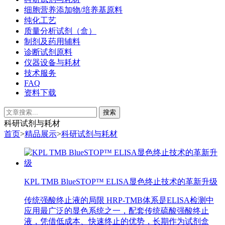
细胞营养添加物/培养基原料
纯化工艺
质量分析试剂（盒）
制剂及药用辅料
诊断试剂原料
仪器设备与耗材
技术服务
FAQ
资料下载
科研试剂与耗材
首页
>
精品展示
>
科研试剂与耗材
KPL TMB BlueSTOP™ ELISA显色终止技术的革新升级
传统强酸终止液的局限 HRP-TMB体系是ELISA检测中
应用最广泛的显色系统之一，配套传统硫酸强酸终止
液，凭借低成本、快速终止的优势，长期作为试剂盒