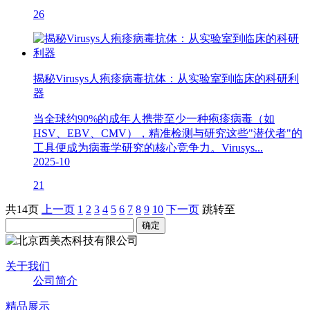
26
揭秘Virusys人疱疹病毒抗体：从实验室到临床的科研利
器
当全球约90%的成年人携带至少一种疱疹病毒（如
HSV、EBV、CMV），精准检测与研究这些"潜伏者"的
工具便成为病毒学研究的核心竞争力。Virusys...
2025-10
21
共14页
上一页
1
2
3
4
5
6
7
8
9
10
下一页
跳转至
关于我们
公司简介
精品展示