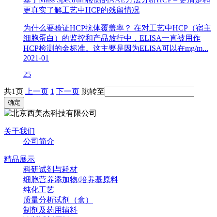
更真实了解工艺中HCP的残留情况
为什么要验证HCP抗体覆盖率？ 在对工艺中HCP（宿主
细胞蛋白）的监控和产品放行中，ELISA一直被用作
HCP检测的金标准。这主要是因为ELISA可以在mg/m...
2021-01
25
共1页
上一页
1
下一页
跳转至
关于我们
公司简介
精品展示
科研试剂与耗材
细胞营养添加物/培养基原料
纯化工艺
质量分析试剂（盒）
制剂及药用辅料