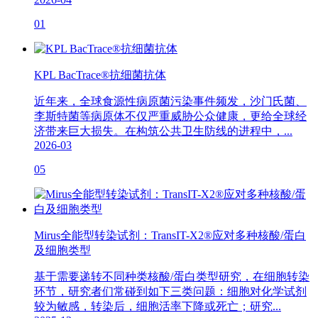
01
KPL BacTrace®抗细菌抗体
近年来，全球食源性病原菌污染事件频发，沙门氏菌、
李斯特菌等病原体不仅严重威胁公众健康，更给全球经
济带来巨大损失。在构筑公共卫生防线的进程中，...
2026-03
05
Mirus全能型转染试剂：TransIT-X2®应对多种核酸/蛋白
及细胞类型
基于需要递转不同种类核酸/蛋白类型研究，在细胞转染
环节，研究者们常碰到如下三类问题：细胞对化学试剂
较为敏感，转染后，细胞活率下降或死亡；研究...