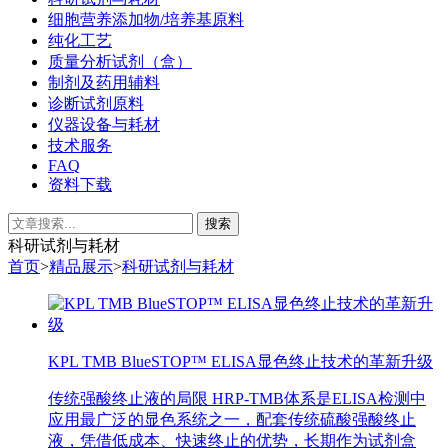
细胞营养添加物/培养基原料
纯化工艺
质量分析试剂（盒）
制剂及药用辅料
诊断试剂原料
仪器设备与耗材
技术服务
FAQ
资料下载
科研试剂与耗材
首页
>
精品展示
>
科研试剂与耗材
KPL TMB BlueSTOP™ ELISA显色终止技术的革新升级
传统强酸终止液的局限 HRP-TMB体系是ELISA检测中
应用最广泛的显色系统之一，配套传统硫酸强酸终止
液，凭借低成本、快速终止的优势，长期作为试剂盒