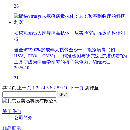
26
揭秘Virusys人疱疹病毒抗体：从实验室到临床的科研利
器
当全球约90%的成年人携带至少一种疱疹病毒（如
HSV、EBV、CMV），精准检测与研究这些"潜伏者"的
工具便成为病毒学研究的核心竞争力。Virusys...
2025-10
21
共14页
上一页
1
2
3
4
5
6
7
8
9
10
下一页
跳转至
关于我们
公司简介
精品展示