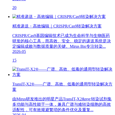
20
精准递送・高效编辑｜CRISPR/Cas9转染解决方案
CRISPR/Cas9基因编辑技术已成为生命科学与生物医药
研发的核心工具，而高效、安全、稳定的递送系统是决
定编辑成败与数据质量的关键。Mirus Bio专注转染...
2026-05
15
TransIT-X2®——广谱、高效、低毒的通用型转染解决方
案
由Mirus研发推出的明星产品TransIT-X2&reg;转染试剂集
多功能与高性能于一体，兼具广谱与难转染细胞的高效
适配性，可有效规避繁琐的条件优化及重复...
2026-04