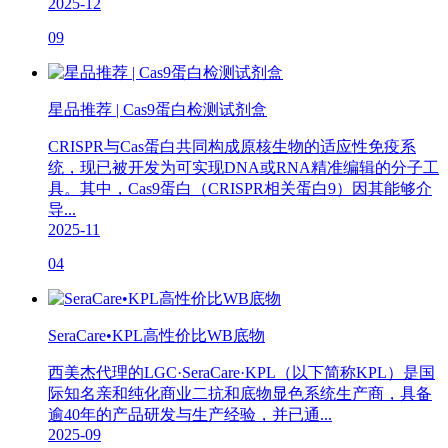
2025-12
09
星品推荐 | Cas9蛋白检测试剂盒
CRISPR与Cas蛋白共同构成原核生物的适应性免疫系
统，现已被开发为可实现DNA或RNA精准编辑的分子工
具。其中，Cas9蛋白（CRISPR相关蛋白9）因其能够介
导...
2025-11
04
SeraCare•KPL高性价比WB底物
西美杰代理的LGC·SeraCare·KPL（以下简称KPL）是国
际知名亲和纯化商业二抗和底物显色系统生产商，具备
逾40年的产品研发与生产经验，并已通...
2025-09