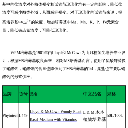
基中的盐浓度对外植体褐变和试管苗玻璃化均有一定的影响，降低盐
浓度可减少酚类外溢，从而减轻褐变。对于玻璃化的试管苗来说，提
2+
高培养基中
Ca
的浓度，增加培养基中
Mg
、
Mn
、
K
、
P
、
Fe
元素含
量，降低铵态氮浓度，可降低玻璃化。
WPM
培养基是
1981
年由
Lloyd
和
McCown
为山月桂茎尖培养专业设
计，根据
MS
培养基改良而来，相对
MS
培养基而言，使用了硫酸钾替换
了硝酸钾，硝酸铵的含量也降低到了
MS
培养基的
1/4
，氮盐也主要以硝
酸钙的形式供应。
品牌
货号
中文品名
规格
品名
Lloyd & McCown Woody Plant
木本
L & M
Phytotech
L449
50L/100L
植物培养基
Basal Medium with Vitamins