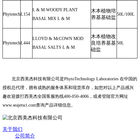
L & M WOODY PLANT
木本植物培
Phytotech
L154
50L/100L
养基基础盐
BASAL MIX L & M
木本植物改
LLOYD & McCOWN MOD
良培养基基
Phytotech
L444
50L
BASAL SALTS L & M
础盐
北京西美杰科技有限公司是
PhytoTechnology Laboratories
在中国的
授权总代理，拥有成熟的服务体系和现货库存，如您对以上产品感兴
趣欢迎拨打西美杰全国客服热线
400-050-4006
，或者登陆官方网址
www.seajetsci.com
查询产品详细信息。
关于我们
公司简介