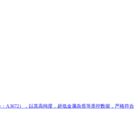
MSO，货号：A3672），以其高纯度，超低金属杂质等质控数据，严格