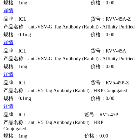
规格：1mg
价格：
0.00
详情
品牌：ICL
货号：RVV-45A-Z
产品名称：anti-VSV-G Tag Antibody (Rabbit) - Affinity Purified
规格：0.1mg
价格：
0.00
详情
品牌：ICL
货号：RVV-45A
产品名称：anti-VSV-G Tag Antibody (Rabbit) - Affinity Purified
规格：1mg
价格：
0.00
详情
品牌：ICL
货号：RV5-45P-Z
产品名称：anti-V5 Tag Antibody (Rabbit) - HRP Conjugated
规格：0.1mg
价格：
0.00
详情
品牌：ICL
货号：RV5-45P
产品名称：anti-V5 Tag Antibody (Rabbit) - HRP
Conjugated
规格：1mg
价格：
0.00