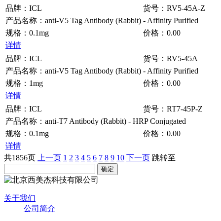
品牌：ICL
货号：RV5-45A-Z
产品名称：anti-V5 Tag Antibody (Rabbit) - Affinity Purified
规格：0.1mg
价格：
0.00
详情
品牌：ICL
货号：RV5-45A
产品名称：anti-V5 Tag Antibody (Rabbit) - Affinity Purified
规格：1mg
价格：
0.00
详情
品牌：ICL
货号：RT7-45P-Z
产品名称：anti-T7 Antibody (Rabbit) - HRP Conjugated
规格：0.1mg
价格：
0.00
详情
共1856页
上一页
1
2
3
4
5
6
7
8
9
10
下一页
跳转至
关于我们
公司简介