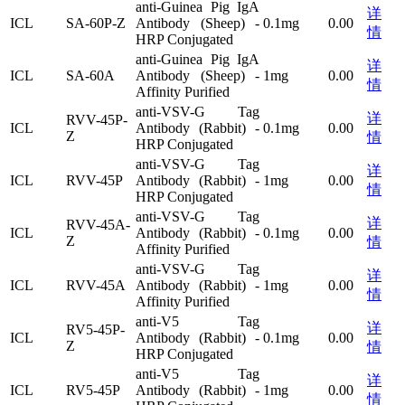
anti-Guinea Pig IgA
详
ICL
SA-60P-Z
Antibody (Sheep) -
0.1mg
0.00
情
HRP Conjugated
anti-Guinea Pig IgA
详
ICL
SA-60A
Antibody (Sheep) -
1mg
0.00
情
Affinity Purified
anti-VSV-G Tag
详
RVV-45P-
ICL
Antibody (Rabbit) -
0.1mg
0.00
Z
情
HRP Conjugated
anti-VSV-G Tag
详
ICL
RVV-45P
Antibody (Rabbit) -
1mg
0.00
情
HRP Conjugated
anti-VSV-G Tag
详
RVV-45A-
ICL
Antibody (Rabbit) -
0.1mg
0.00
Z
情
Affinity Purified
anti-VSV-G Tag
详
ICL
RVV-45A
Antibody (Rabbit) -
1mg
0.00
情
Affinity Purified
anti-V5 Tag
详
RV5-45P-
ICL
Antibody (Rabbit) -
0.1mg
0.00
Z
情
HRP Conjugated
anti-V5 Tag
详
ICL
RV5-45P
Antibody (Rabbit) -
1mg
0.00
情