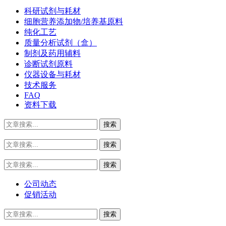
科研试剂与耗材
细胞营养添加物/培养基原料
纯化工艺
质量分析试剂（盒）
制剂及药用辅料
诊断试剂原料
仪器设备与耗材
技术服务
FAQ
资料下载
公司动态
促销活动