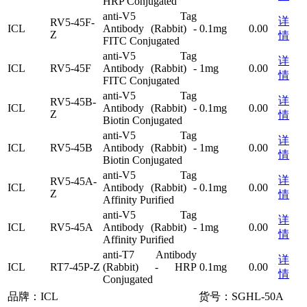
HRP Conjugated
anti-V5 Tag
详
RV5-45F-
ICL
Antibody (Rabbit) -
0.1mg
0.00
Z
情
FITC Conjugated
anti-V5 Tag
详
ICL
RV5-45F
Antibody (Rabbit) -
1mg
0.00
情
FITC Conjugated
anti-V5 Tag
详
RV5-45B-
ICL
Antibody (Rabbit) -
0.1mg
0.00
Z
情
Biotin Conjugated
anti-V5 Tag
详
ICL
RV5-45B
Antibody (Rabbit) -
1mg
0.00
情
Biotin Conjugated
anti-V5 Tag
详
RV5-45A-
ICL
Antibody (Rabbit) -
0.1mg
0.00
Z
情
Affinity Purified
anti-V5 Tag
详
ICL
RV5-45A
Antibody (Rabbit) -
1mg
0.00
情
Affinity Purified
anti-T7 Antibody
详
ICL
RT7-45P-Z
(Rabbit) - HRP
0.1mg
0.00
情
Conjugated
品牌：ICL
货号：SGHL-50A