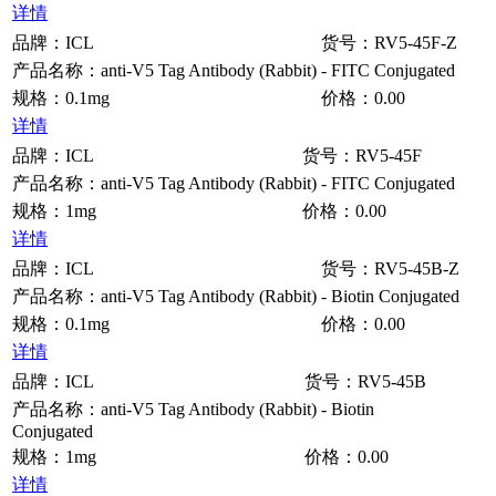
详情
品牌：ICL
货号：RV5-45F-Z
产品名称：anti-V5 Tag Antibody (Rabbit) - FITC Conjugated
规格：0.1mg
价格：
0.00
详情
品牌：ICL
货号：RV5-45F
产品名称：anti-V5 Tag Antibody (Rabbit) - FITC Conjugated
规格：1mg
价格：
0.00
详情
品牌：ICL
货号：RV5-45B-Z
产品名称：anti-V5 Tag Antibody (Rabbit) - Biotin Conjugated
规格：0.1mg
价格：
0.00
详情
品牌：ICL
货号：RV5-45B
产品名称：anti-V5 Tag Antibody (Rabbit) - Biotin
Conjugated
规格：1mg
价格：
0.00
详情