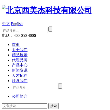
中文
English
电话：400-050-4006
首页
关于我们
精品展示
代理品牌
产品中心
新闻资讯
人才招聘
联系我们
公司简介