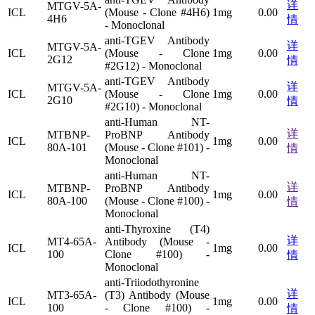
详
MTGV-5A-
ICL
(Mouse - Clone #4H6)
1mg
0.00
4H6
情
- Monoclonal
anti-TGEV Antibody
详
MTGV-5A-
ICL
(Mouse - Clone
1mg
0.00
2G12
情
#2G12) - Monoclonal
anti-TGEV Antibody
详
MTGV-5A-
ICL
(Mouse - Clone
1mg
0.00
2G10
情
#2G10) - Monoclonal
anti-Human NT-
详
MTBNP-
ProBNP Antibody
ICL
1mg
0.00
80A-101
(Mouse - Clone #101) -
情
Monoclonal
anti-Human NT-
详
MTBNP-
ProBNP Antibody
ICL
1mg
0.00
80A-100
(Mouse - Clone #100) -
情
Monoclonal
anti-Thyroxine (T4)
详
MT4-65A-
Antibody (Mouse -
ICL
1mg
0.00
100
Clone #100) -
情
Monoclonal
anti-Triiodothyronine
详
MT3-65A-
(T3) Antibody (Mouse
ICL
1mg
0.00
100
- Clone #100) -
情