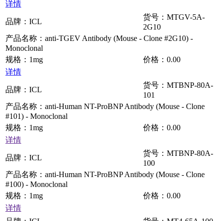
详情
货号：MTGV-5A-
品牌：ICL
2G10
产品名称：anti-TGEV Antibody (Mouse - Clone #2G10) -
Monoclonal
规格：1mg
价格：
0.00
详情
货号：MTBNP-80A-
品牌：ICL
101
产品名称：anti-Human NT-ProBNP Antibody (Mouse - Clone
#101) - Monoclonal
规格：1mg
价格：
0.00
详情
货号：MTBNP-80A-
品牌：ICL
100
产品名称：anti-Human NT-ProBNP Antibody (Mouse - Clone
#100) - Monoclonal
规格：1mg
价格：
0.00
详情