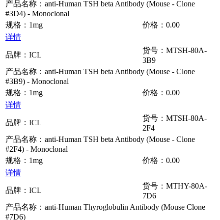
产品名称：anti-Human TSH beta Antibody (Mouse - Clone
#3D4) - Monoclonal
规格：1mg
价格：
0.00
详情
货号：MTSH-80A-
品牌：ICL
3B9
产品名称：anti-Human TSH beta Antibody (Mouse - Clone
#3B9) - Monoclonal
规格：1mg
价格：
0.00
详情
货号：MTSH-80A-
品牌：ICL
2F4
产品名称：anti-Human TSH beta Antibody (Mouse - Clone
#2F4) - Monoclonal
规格：1mg
价格：
0.00
详情
货号：MTHY-80A-
品牌：ICL
7D6
产品名称：anti-Human Thyroglobulin Antibody (Mouse Clone
#7D6)