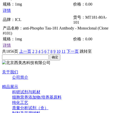
规格：1mg
价格：
0.00
详情
货号：MT181-80A-
品牌：ICL
101
产品名称：anti-Phospho Tau-181 Antibody - Monoclonal (Clone
#101)
规格：1mg
价格：
0.00
详情
共1856页
上一页
2
3
4
5
6
7
8
9
10
11
下一页
跳转至
关于我们
公司简介
精品展示
科研试剂与耗材
细胞营养添加物/培养基原料
纯化工艺
质量分析试剂（盒）