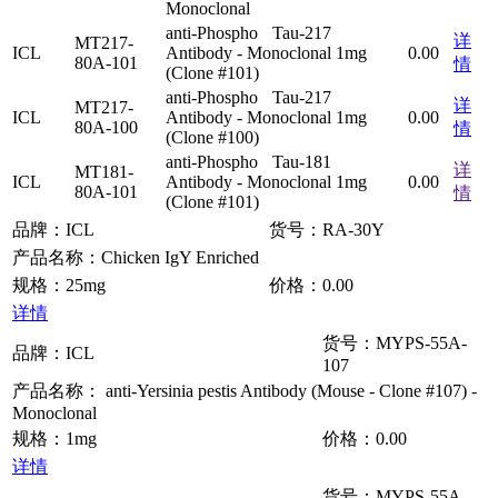
Monoclonal
anti-Phospho Tau-217
详
MT217-
ICL
Antibody - Monoclonal
1mg
0.00
80A-101
情
(Clone #101)
anti-Phospho Tau-217
详
MT217-
ICL
Antibody - Monoclonal
1mg
0.00
80A-100
情
(Clone #100)
anti-Phospho Tau-181
详
MT181-
ICL
Antibody - Monoclonal
1mg
0.00
80A-101
情
(Clone #101)
品牌：ICL
货号：RA-30Y
产品名称：Chicken IgY Enriched
规格：25mg
价格：
0.00
详情
货号：MYPS-55A-
品牌：ICL
107
产品名称： anti-Yersinia pestis Antibody (Mouse - Clone #107) -
Monoclonal
规格：1mg
价格：
0.00
详情
货号：MYPS-55A-