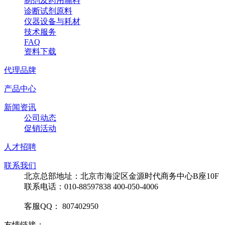
制剂及药用辅料
诊断试剂原料
仪器设备与耗材
技术服务
FAQ
资料下载
代理品牌
产品中心
新闻资讯
公司动态
促销活动
人才招聘
联系我们
北京总部地址：北京市海淀区金源时代商务中心B座10F
联系电话：010-88597838 400-050-4006
客服QQ： 807402950
友情链接：