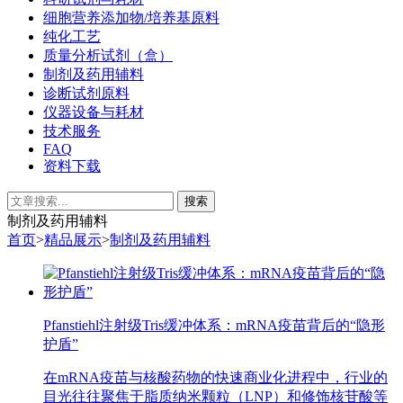
细胞营养添加物/培养基原料
纯化工艺
质量分析试剂（盒）
制剂及药用辅料
诊断试剂原料
仪器设备与耗材
技术服务
FAQ
资料下载
制剂及药用辅料
首页
>
精品展示
>
制剂及药用辅料
Pfanstiehl注射级Tris缓冲体系：mRNA疫苗背后的“隐形
护盾”
在mRNA疫苗与核酸药物的快速商业化进程中，行业的
目光往往聚焦于脂质纳米颗粒（LNP）和修饰核苷酸等