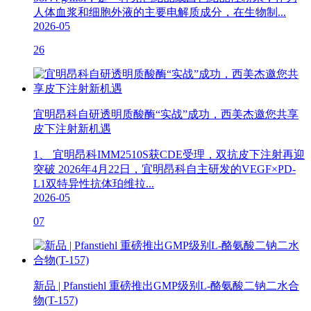
人体血浆和细胞外液的主要电解质成分，在生物制...
2026-05
26
宜明昂科自研透明质酸酶“实战”成功，西美杰邀您共享
皮下注射新机遇
1、 宜明昂科IMM2510S获CDE受理，双抗皮下注射再迎
突破 2026年4月22日，宜明昂科自主研发的VEGF×PD-
L1双特异性抗体珀维拉...
2026-05
07
新品 | Pfanstiehl 重磅推出GMP级别L-酪氨酸二钠二水合
物(T-157)