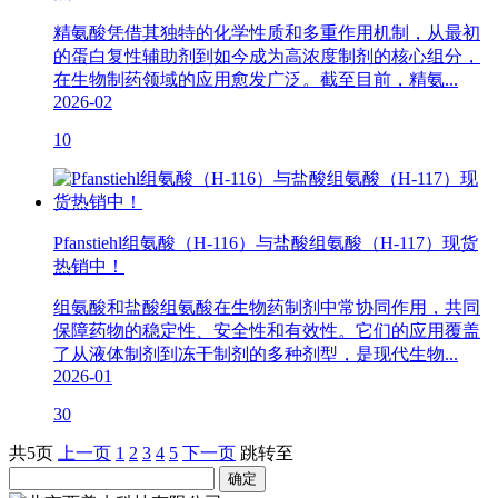
精氨酸凭借其独特的化学性质和多重作用机制，从最初
的蛋白复性辅助剂到如今成为高浓度制剂的核心组分，
在生物制药领域的应用愈发广泛。截至目前，精氨...
2026-02
10
Pfanstiehl组氨酸（H-116）与盐酸组氨酸（H-117）现货
热销中！
组氨酸和盐酸组氨酸在生物药制剂中常协同作用，共同
保障药物的稳定性、安全性和有效性。它们的应用覆盖
了从液体制剂到冻干制剂的多种剂型，是现代生物...
2026-01
30
共5页
上一页
1
2
3
4
5
下一页
跳转至