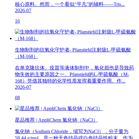
核心原料。然而，一个看似“平凡”的辅料——Tris...
2026-07
16
生物制剂的抗氧化守护者- Pfanstiehl注射级L-甲硫氨酸
（M-168）
在单克隆抗体、疫苗等液体制剂中，氧化损伤是导致药
物失效的主要原因之一。Pfanstiehl的L-甲硫氨酸（M-
168）凭借其独特的化学性质发挥着重要作用。作...
2026-07
08
星品推荐 | AppliChem 氯化钠（NaCl）
氯化钠（Sodium Chloride，缩写为NaCl），分子量为
58.44 g/mol，是一种无色结晶或白色结晶性粉末，作为