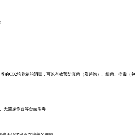
；
养的CO2培养箱的消毒，可以有效预防真菌（及芽孢）、细菌、病毒（包括
、无菌操作台等台面消毒
毒也无须移出正在培养的细胞。