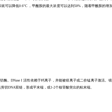
就可以降低0.6°C ，甲酰胺的最大浓度可以达到50%，随着甲酰胺的
内切酶。DNase I 活性依赖于钙离子，并能被镁离子或二价锰离子激活。镁离
位点剪切DNA双链，形成平末端，或1-2个核苷酸突出的粘末端。