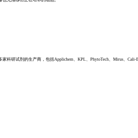
，包括Applichem、KPL、PhytoTech、Mirus、Cali-Bio、