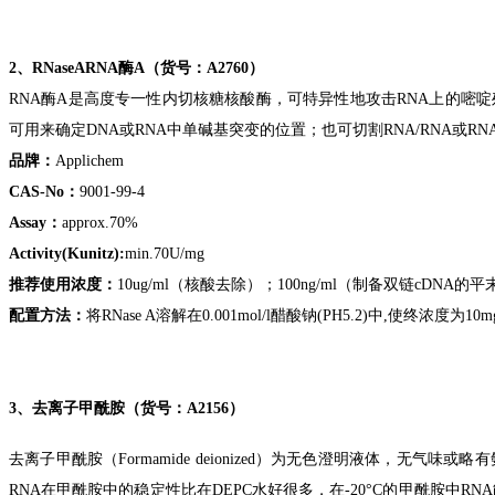
2、
RNaseARNA酶A（货号：A2760）
RNA酶A是
高度专一性
内切核糖核酸酶，可特异性地攻击RNA上的嘧啶
可用来确定DNA或RNA中单碱基突变的位置；也可切割RNA/RNA或RN
品牌：
Applichem
CAS-No：
9001-99-4
Assay：
approx.
70%
A
ctivity(Kunitz):
min.70U/mg
推荐使用浓度：
10ug/ml（核酸去除）；100ng/ml（制备双链cDNA的
配置方法：
将RNase A溶解在0.001mol/l醋酸钠(
PH
5.2)中,使终浓度为10m
3、
去离子甲酰胺（货号：A2156）
去离子甲酰胺（Formamide deionized）为无色澄明液体，
RNA在甲酰胺中的稳定性比在DEPC水好很多，在-20°C的甲酰胺中RN