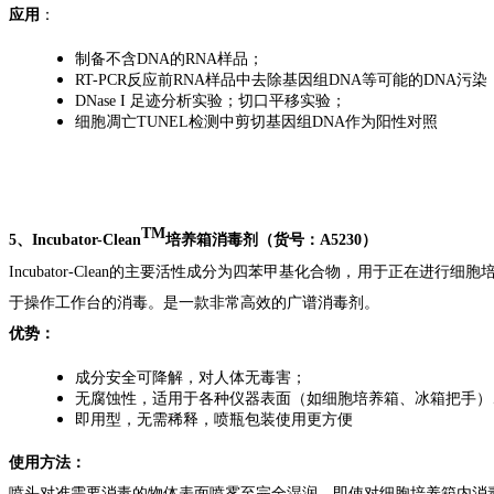
应用
：
制备不含DNA的RNA样品；
RT-PCR反应前RNA样品中去除基因组DNA等可能的DNA污染
DNase I 足迹分析实验；切口平移实验；
细胞凋亡TUNEL检测中剪切基因组DNA作为阳性对照
TM
5、
Incubator-Clean
培养箱消毒剂
（货号：A5230
）
Incubator-Clean
的
主要活性成分为四苯甲基化合物
，用于正在进行细胞培
于
操作
工作台的消毒。是一款非常高效的广谱消毒剂。
优势：
成分安全可降解，对人体无毒害；
无腐蚀性，适用于各种仪器表面（如细胞培养箱、冰箱把手）
即用型，无需稀释，喷瓶包装使用更方便
使用方法：
喷头对准需要消毒的物体表面喷雾至完全湿润，即使对细胞培养箱内消