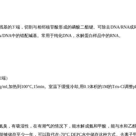
残基的3
’
端，切割与相邻核苷酸形成的磷酸二酯键。
可除去DNA/RNA或
A/DNA中的错配碱基。
常用于纯化DNA，水解蛋白样品中的RNA。
平末端）
g/ml,加热到100°C,15min。室温下缓慢冷却,用0.1体积的1M的Tris-Cl调整
无气味或略有氨臭，有吸湿性，在有潮气的情况下，能水解成氨和甲酸，能与水
A能够储存至少一年，可以取代在-70°C DEPC水中储存这种方式
。
去离子