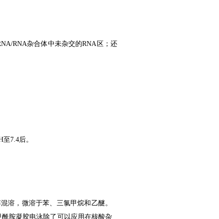
RNA/RNA杂合体中未杂交的RNA区；还
pH至7.4后。
和乙醇混溶，微溶于苯、三氯甲烷和乙醚
。
甲酰胺凝胶电泳除了可以应用在核酸杂