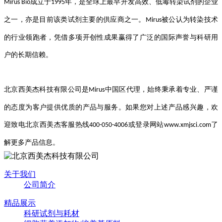
成立于
年，是全球上最早开发高效、低毒转染试剂的企业
Mirus Bio
1995
之一，亦是目前该类试剂主要的供应商之一。
被公认为转染技术
Mirus
的行业领跑者，凭借多项开创性成果赢得了广泛的国际声誉与科研用
户的长期信赖。
北京西美杰科技有限公司是
中国区代理，始终秉承着专业、严谨
Mirus
的态度为客户提供优质的产品与服务。如果您对上述产品感兴趣，欢
迎致电北京西美杰客服热线
或登录网站
了
400-050-4006
www.xmjsci.com
解更多产品信息。
关于我们
公司简介
精品展示
科研试剂与耗材