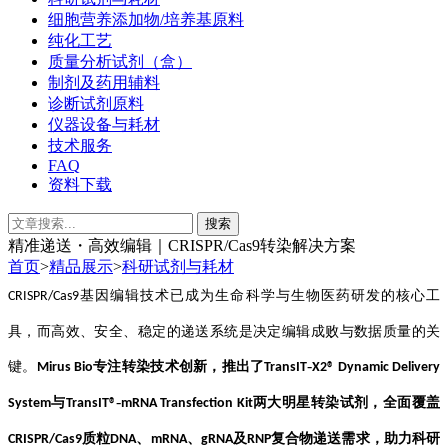
细胞营养添加物/培养基原料
纯化工艺
质量分析试剂（盒）
制剂及药用辅料
诊断试剂原料
仪器设备与耗材
技术服务
FAQ
资料下载
精准递送・高效编辑｜CRISPR/Cas9转染解决方案
首页
>
精品展示
>
科研试剂与耗材
基因编辑技术已成为生命科学与生物医药研发的核心工
CRISPR/Cas9
具，而高效、安全、稳定的递送系统是决定编辑成败与数据质量的关
‑
键。
专注转染技术创新，推出了
Mirus Bio
TransIT
X2® Dynamic Delivery
‑
与
两大明星
转染试剂
，全面覆盖
System
TransIT®
mRNA Transfection Kit
质粒
、
、
及
复合物递送需求，助力科研
CRISPR/Cas9
DNA
mRNA
gRNA
RNP