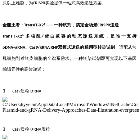
决以上难题，为
实验提供一站式高效递送方案。
CRISPR
‑
全能王者：
一种试剂，搞定全场景
递送
TransIT
X2
®——
CRISPR
‑
多核酸
蛋白兼容的动态递送系统，是唯一支持
TransIT
X2®
/
、
双模式递送的通用型转染试剂
，适配从常
pDNA+gRNA
Cas9/gRNA RNP
规细胞到难转染细胞的全谱系需求。一种转染试剂即可实现以下基因
编辑元件的高效递送：
质粒

Cas9
+gRNA
质粒
质粒

Cas9
+gRNA