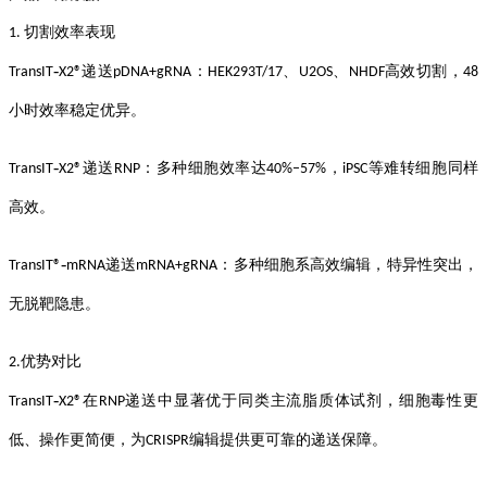
切割效率表现
1.
‑
递送
：
、
、
高效切割，
TransIT
X2
®
pDNA+gRNA
HEK293T/17
U2OS
NHDF
48
小时效率稳定优异
。
‑
递送
：多种细胞效率达
，
等难转细胞同样
TransIT
X2
®
RNP
40%–57%
iPSC
高效
。
‑
递送
：多种细胞系高效编辑，特异性突出，
TransIT®
mRNA
mRNA+gRNA
无脱靶隐患。
优势
对比
2.
‑
在
递送中显著优于同类主流脂质体试剂，细胞毒性更
TransIT
X2
®
RNP
低、操作更简便，为
编辑提供更可靠的递送
保障
。
CRISPR