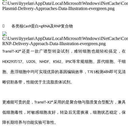
各类核
蛋白
及
复合物

Cas9
+gRNA
RNP
‑
还是一款
广谱型转染试剂，难转细胞也能轻松搞定，在
TransIT
X2®
、
、
、
、
等常规细胞、原代细胞、干细
HEK293T/17
U2OS
NHDF
K562
iPSC
胞、悬浮细胞中均可实现优异的基因编辑效率，
检测
即可见清
T7E1
48h
晰切割条带，性能优于主流脂质体试剂。
‑
更难能可贵的是，
采用的是聚合物与脂质复合型配方，兼具
TransIT
X2®
低细胞毒性，对敏感细胞友好，转染后无需换液，细胞状态稳定，保
障长期培养与功能实验可靠性。