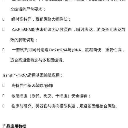
全编辑的严苛要求；
瞬时高特异，脱靶风险大幅降低
；

能快速翻译为活性蛋白，瞬时表达，避免长期表达导

Cas9 mRNA
致的脱靶切割；
一套试剂可同时递送
与
，流程简便、重复性高，

Cas9 mRNA
gRNA
适合高通量筛选与多基因编辑。
‑
适用基因编辑应用：
TransIT®
mRNA
高特异性基因敲除
修饰

/
敏感细胞（原代、免疫、干细胞）安全编辑
；

临床前研究、类器官与疾病模型构建，规避基因组整合风险。

产品应用数据