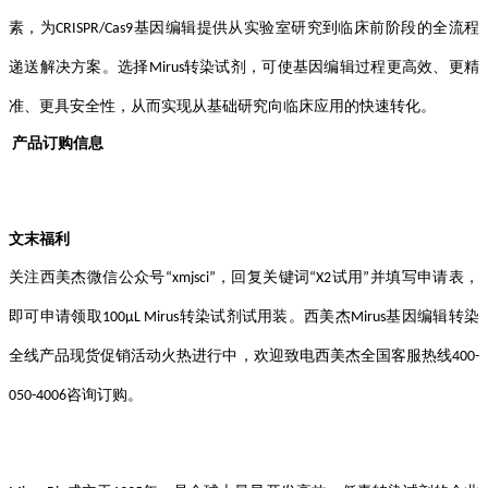
素，为
基因编辑提供从实验室研究到临床前阶段的全流程
CRISPR/Cas9
递送解决方案。选择
转染试剂，可使基因编辑过程更高效、更精
Mirus
准、更具安全性
，从而实现从基础研究向临床应用的快速转化。
产品订购信息
文末福利
关注西美杰微信公众号
，回复关键词
试用
并填写申请表，
“xmjsci”
“X
2
”
即可申请领取
转染试剂试用装。西美杰
基因编辑转染
100μL Mirus
Mirus
全线产品现货促销活动火热进行中，欢迎致电西美杰全国客服热线
400-
咨询订购。
050-4006