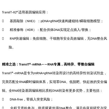
‑
适用基因编辑应用：
TransIT
X2®
基因敲除（
）：
快速构建稳转
瞬敲细胞模型
；

NHEJ
pDNA+gRNA
/
精准修饰（
）：配合供体
实现定点插入
替换
；

HDR
DNA
/
快速编辑：免疫细胞、干细胞等安全高效编辑，无
整合风

RNP
DNA
险。
‑
精准之选：
专属，高特异
、
零整合编辑
TransIT®
mRNA
——
RNA
‑
是
专为
转染而设计的高特异性转染试剂盒，
TransIT®
mRNA
mRNA+gRNA
完美匹配全
瞬时编辑体系，实现零
、低脱靶、快起效的安全编
RNA
DNA
辑。全
转染基因编辑相比质粒
转染有更多优势，主要包括：
RNA
DNA
‑
，零插入突变风险
；

DNA
free
全程无质粒参与，彻底规避外源
整合，满足临床前研究与安

DNA