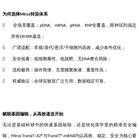
为何选择
转染体系
Mirus
全场景覆盖：
、
、
、
全覆盖，两种试剂搞定

pDNA
mRNA
gRNA
RNP
所有
递送
；
CRISPR
广谱适配：常规
原代
悬浮
干细胞均高效，减少条件优化
；

/
/
/
安全低毒：低细胞毒性、低脱靶、无
整合风险
；

DNA
流程极简：操作简便、无需频繁换液、重复性高
；

权威验证：全球实验室广泛引用，数据稳定可靠。

赋能基因编辑，从高效递送开始
无论是基础科研中的快速基因敲除，还是转化医学里的精准安全编
‑
‑
辑，
与
均以高效、稳定、安全为核心要
Mirus TransIT
X2
®
TransIT®
mRNA