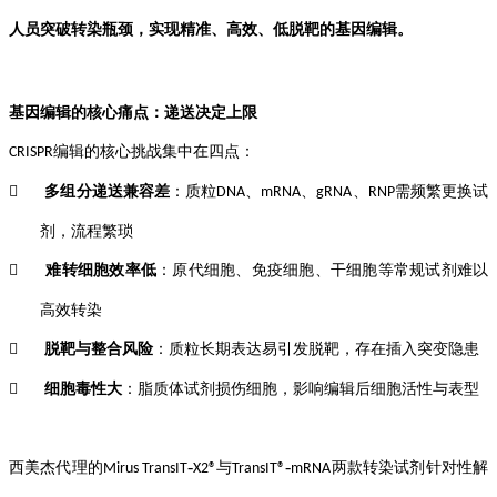
人员突破转染瓶颈，实现精准、高效、低脱靶的基因编辑。
基因编辑的核心痛点：递送决定上限
编辑的核心挑战集中在四点：
CRISPR
多组分递送兼容差
：质粒
、
、
、
需频繁更换试

DNA
mRNA
gRNA
RNP
剂，流程繁琐
难转细胞效率低
：原代细胞、免疫细胞、干细胞等常规试剂难以

高效转染
脱靶与整合风险
：质粒长期表达易引发脱靶，存在插入突变隐患

细胞毒性大
：脂质体试剂损伤细胞，影响编辑后细胞活性与表型

‑
‑
西美杰代理的
与
两款转染试剂针对性解
Mirus
TransIT
X2®
TransIT®
mRNA