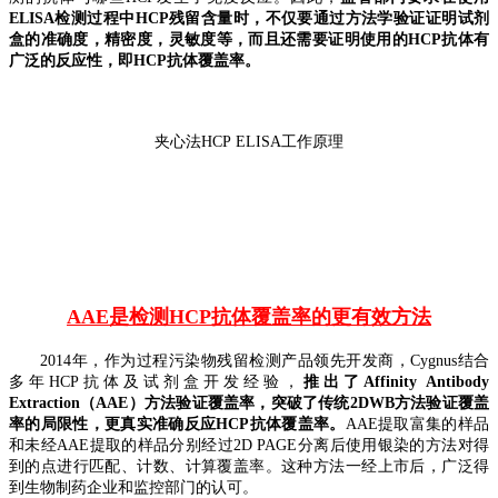
ELISA检测过程中HCP残留含量时，不仅要通过方法学验证证明试剂
盒的准确度，精密度，灵敏度等，而且还需要证明使用的HCP抗体有
广泛的反应性，即HCP抗体覆盖率。
夹心法HCP
ELISA工作原理
AAE
是检测
HCP抗体覆盖
率的更有效方法
2
014
年，作为
过程污染物残留检测产品领先开发商，Cygnus结合
多年HCP抗体及试剂盒开发经验，
推出了Affinity
Antibody
Extraction（AAE）方法
验证覆盖率，突破了传统2DWB方法验证覆盖
率的局限性，更真实准确反应HCP抗体覆盖率。
AAE提取富集的样品
和
未经
AAE
提取
的样品分别经过2D
PAGE分离后使用银染的方法对得
到的点进行匹配、计数、计算覆盖率。这种方法一经上市后，广泛得
到生物制药企业和监控部门的认可。