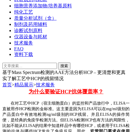
细胞营养添加物/培养基原料
纯化工艺
质量分析试剂（盒）
制剂及药用辅料
诊断试剂原料
仪器设备与耗材
技术服务
FAQ
资料下载
基于Mass Spectrum检测的AAE方法分析HCP – 更清楚和更真
实了解工艺中HCP的残留情况
首页
>
精品展示
>
技术服务
为什么要验证HCP抗体覆盖率
？
在对工艺中HCP
（宿主细胞蛋白）
的监控和产品放行中，ELISA一
直被用作HCP检测的金标准。
这主要是因为ELISA可以在mg/ml级别的
产品蛋白中有效地检测ng/ml级别的HCP残留。并且ELISA的操作简
便，是经典的免疫学检测方法。
但
ELISA检测HCP也有方法的局限性，
比如不能从ELISA的结果中知道样品中有哪些HCP，或者用于ELISA检
测的抗体与哪些HCP发生了免疫反应。
因此，
监管部门要求在使用