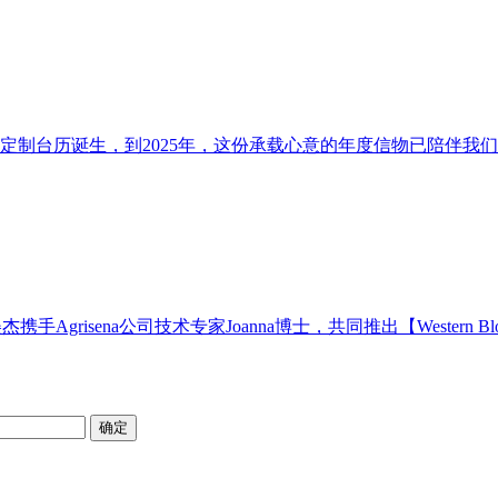
首款定制台历诞生，到2025年，这份承载心意的年度信物已陪伴我们
手Agrisena公司技术专家Joanna博士，共同推出【Western B