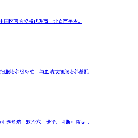
ehl中国区官方授权代理商，北京西美杰...
符合细胞培养级标准。与血清或细胞培养基配...
展会汇聚辉瑞、默沙东、诺华、阿斯利康等...