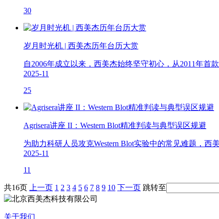
30
岁月时光机 | 西美杰历年台历大赏
自2006年成立以来，西美杰始终坚守初心，从2011年
2025-11
25
Agrisera讲座 II：Western Blot精准判读与典型误区规避
为助力科研人员攻克Western Blot实验中的常见难题，西美杰携
2025-11
11
共16页
上一页
1
2
3
4
5
6
7
8
9
10
下一页
跳转至
关于我们