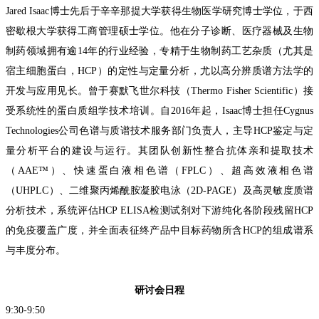
Jared Isaac博士先后于辛辛那提大学获得生物医学研究博士学位，于西
密歇根大学获得工商管理硕士学位。他在分子诊断、医疗器械及生物
制药领域拥有逾14年的行业经验，专精于生物制药工艺杂质（尤其是
宿主细胞蛋白，HCP）的定性与定量分析，尤以高分辨质谱方法学的
开发与应用见长。曾于赛默飞世尔科技（Thermo Fisher Scientific）接
受系统性的蛋白质组学技术培训。自2016年起，Isaac博士担任Cygnus
Technologies公司色谱与质谱技术服务部门负责人，主导HCP鉴定与定
量分析平台的建设与运行。其团队创新性整合抗体亲和提取技术
（AAE™）、快速蛋白液相色谱（FPLC）、超高效液相色谱
（UHPLC）、二维聚丙烯酰胺凝胶电泳（2D-PAGE）及高灵敏度质谱
分析技术，系统评估HCP ELISA检测试剂对下游纯化各阶段残留HCP
的免疫覆盖广度，并全面表征终产品中目标药物所含HCP的组成谱系
与丰度分布。
研讨会
日程
9:30-9:50