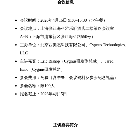
会议信息
会议时间：
2026
年
4
月
16
日
9:30–15:30
（含午餐）
会议地点
：
上海张江海科雅乐轩酒店二楼策略会议室
A+B
（上海市浦东新区张江海科路
550
号）
主办单位：北京西美杰科技有限公司、
Cygnus Technologies,
LLC
主讲嘉宾：
Eric Bishop
（
Cygnus
研发副总裁）、
Jared
Isaac
（
Cygnus
研发总监）
参会费用：免费（含午餐、会议资料及参会纪念礼品）
参会名额：限
100
人
报名截止：
2
026
年
4
月
15
日
主讲嘉宾简介