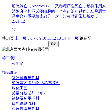
细胞凋亡（Apoptosis），又称程序性死亡，是身体用来
消除衰老和不必要细胞的一个有组织的过程。细胞凋亡
是生命的重要组成部分，这一过程对正常胚胎发...
2021-12
17
共14页
上一页
5
6
7
8
9
10
11
12
13
14
下一页
跳转至
关于我们
公司简介
精品展示
科研试剂与耗材
细胞营养添加物/培养基原料
纯化工艺
质量分析试剂（盒）
制剂及药用辅料
诊断试剂原料
仪器设备与耗材