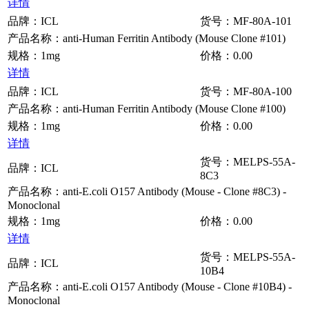
详情
品牌：ICL
货号：MF-80A-101
产品名称：anti-Human Ferritin Antibody (Mouse Clone #101)
规格：1mg
价格：
0.00
详情
品牌：ICL
货号：MF-80A-100
产品名称：anti-Human Ferritin Antibody (Mouse Clone #100)
规格：1mg
价格：
0.00
详情
货号：MELPS-55A-
品牌：ICL
8C3
产品名称：anti-E.coli O157 Antibody (Mouse - Clone #8C3) -
Monoclonal
规格：1mg
价格：
0.00
详情
货号：MELPS-55A-
品牌：ICL
10B4
产品名称：anti-E.coli O157 Antibody (Mouse - Clone #10B4) -
Monoclonal