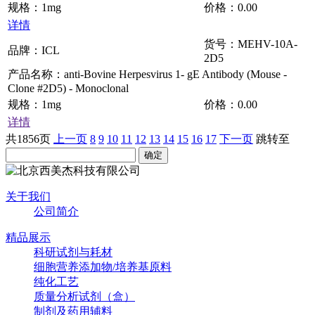
规格：1mg
价格：
0.00
详情
货号：MEHV-10A-
品牌：ICL
2D5
产品名称：anti-Bovine Herpesvirus 1- gE Antibody (Mouse -
Clone #2D5) - Monoclonal
规格：1mg
价格：
0.00
详情
共1856页
上一页
8
9
10
11
12
13
14
15
16
17
下一页
跳转至
关于我们
公司简介
精品展示
科研试剂与耗材
细胞营养添加物/培养基原料
纯化工艺
质量分析试剂（盒）
制剂及药用辅料