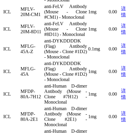
anti-FeLV Antibody
详
MFLV-
ICL
(Mouse - Clone
1mg
0.00
20M-CM1
情
#CM1) - Monoclonal
anti-FeLV Antibody
详
MFLV-
ICL
(Mouse - Clone
1mg
0.00
20M-8D11
情
#8D11) - Monoclonal
anti-DYKDDDDK
详
MFLG-
(Flag) Antibody
ICL
0.1mg
0.00
45A-Z
(Mouse - Clone #1D2)
情
- Monoclonal
anti-DYKDDDDK
详
MFLG-
(Flag) Antibody
ICL
1mg
0.00
45A
(Mouse - Clone #1D2)
情
- Monoclonal
anti-Human D-dimer
详
MFDP-
Antibody (Mouse -
ICL
1mg
0.00
80A-7H12
Clone #7H12) -
情
Monoclonal
anti-Human D-dimer
详
MFDP-
Antibody (Mouse -
ICL
1mg
0.00
80A-2E1
Clone #2E1) -
情
Monoclonal
anti-Human D-dimer