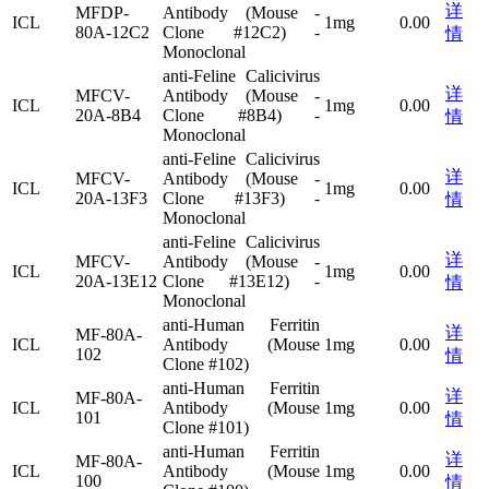
详
MFDP-
Antibody (Mouse -
ICL
1mg
0.00
80A-12C2
Clone #12C2) -
情
Monoclonal
anti-Feline Calicivirus
详
MFCV-
Antibody (Mouse -
ICL
1mg
0.00
20A-8B4
Clone #8B4) -
情
Monoclonal
anti-Feline Calicivirus
详
MFCV-
Antibody (Mouse -
ICL
1mg
0.00
20A-13F3
Clone #13F3) -
情
Monoclonal
anti-Feline Calicivirus
详
MFCV-
Antibody (Mouse -
ICL
1mg
0.00
20A-13E12
Clone #13E12) -
情
Monoclonal
anti-Human Ferritin
详
MF-80A-
ICL
Antibody (Mouse
1mg
0.00
102
情
Clone #102)
anti-Human Ferritin
详
MF-80A-
ICL
Antibody (Mouse
1mg
0.00
101
情
Clone #101)
anti-Human Ferritin
详
MF-80A-
ICL
Antibody (Mouse
1mg
0.00
100
情