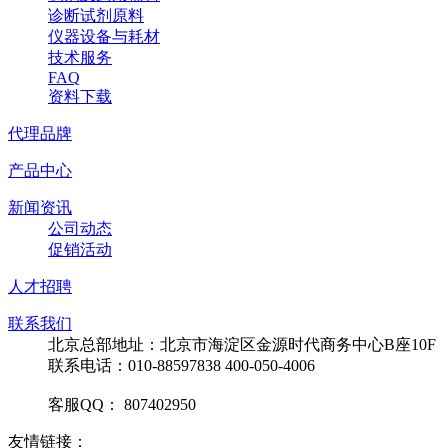
诊断试剂原料
仪器设备与耗材
技术服务
FAQ
资料下载
代理品牌
产品中心
新闻资讯
公司动态
促销活动
人才招聘
联系我们
北京总部地址：北京市海淀区金源时代商务中心B座10F
联系电话：010-88597838 400-050-4006
客服QQ： 807402950
友情链接：