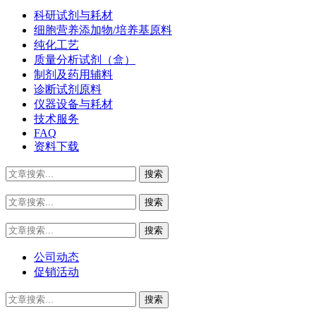
科研试剂与耗材
细胞营养添加物/培养基原料
纯化工艺
质量分析试剂（盒）
制剂及药用辅料
诊断试剂原料
仪器设备与耗材
技术服务
FAQ
资料下载
公司动态
促销活动