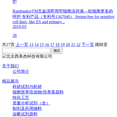
护
BambankerTM无血清即用型细胞冻存液—给细胞更多的
呵护 专利产品（专利号1347040） Serum-free for sensitive
cell lines, like ES and primary...
2019-03
28
共27页
上一页
13
14
15
16
17
18
19
20
21
22
下一页
跳转至
关于我们
公司简介
精品展示
科研试剂与耗材
细胞营养添加物/培养基原料
纯化工艺
质量分析试剂（盒）
制剂及药用辅料
诊断试剂原料