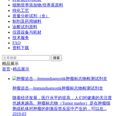
细胞营养添加物/培养基原料
纯化工艺
质量分析试剂（盒）
制剂及药用辅料
诊断试剂原料
仪器设备与耗材
技术服务
FAQ
资料下载
精品展示
首页
>
精品展示
肿瘤追击—Immundiagnostik肿瘤标志物检测试剂盒
随着经济发展，医疗水平的提高，人们对健康的关注度
也越来越高。肿瘤标志物（Tumor marker）是在肿瘤细
胞或机体对肿瘤的刺激应答反应中产生的，可以在...
2019-03