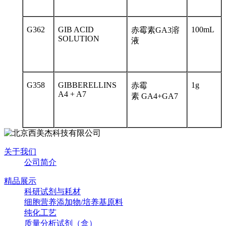
G362
GIB ACID
100mL
赤霉素
GA3
溶
SOLUTION
液
G358
GIBBERELLINS
1g
赤霉
A4 + A7
素
GA4+GA7
关于我们
公司简介
精品展示
科研试剂与耗材
细胞营养添加物/培养基原料
纯化工艺
质量分析试剂（盒）