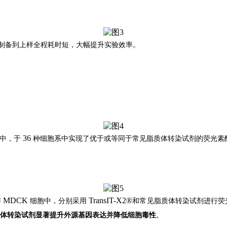
制备到上样全程耗时短，
大幅
提升实验效率。
36
验中，于
种细胞系中实现了优于或等同于常见脂质体转染试剂的荧光素
MDCK
TransIT-X2®
与
细胞中，分别采用
和常见脂质体转染试剂进行荧
体转染试剂
显著提升外源基因表达并降低细胞毒性
。