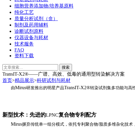
细胞营养添加物/培养基原料
纯化工艺
质量分析试剂（盒）
制剂及药用辅料
诊断试剂原料
仪器设备与耗材
技术服务
FAQ
资料下载
TransIT-X2®——广谱、高效、低毒的通用型转染解决方案
首页
>
精品展示
>
科研试剂与耗材
Mirus
TransIT-X2®
由
研发推出的明星产品
转染试剂集多功能与高
新型技术：先进的
复合物专利配方
LPNC
Mirus
/
摒弃传统单一组分模式，依托专利聚合物
脂质多维杂化技术