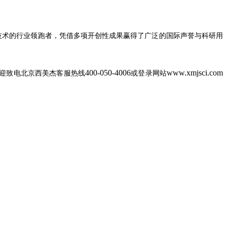
技术的行业领跑者，凭借多项开创性成果赢得了广泛的国际声誉与科研用
400-050-4006
www.xmjsci.com
迎致电北京西美杰客服热线
或登录网站