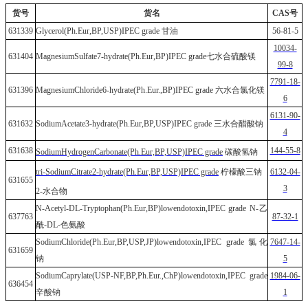
货号
货
名
CAS号
631339
Glycerol(Ph.Eur,BP,USP)IPEC grade 甘油
56-81-5
10034-
631404
MagnesiumSulfate7-hydrate(Ph.Eur,BP)IPEC grade七水合硫酸镁
99-8
7791-18-
631396
MagnesiumChloride6-hydrate(Ph.Eur.,BP)IPEC grade 六水合氯化镁
6
6131-90-
631632
SodiumAcetate3-hydrate(Ph.Eur,BP,USP)IPEC grade 三水合醋酸钠
4
631638
144-55-8
SodiumHydrogenCarbonate(Ph.Eur,BP,USP)IPEC grade
碳酸氢钠
tri-SodiumCitrate2-hydrate(Ph.Eur,BP,USP)IPEC grade
柠檬酸三钠
6132-04-
631655
3
2-水合物
N-Acetyl-DL-Tryptophan(Ph.Eur,BP)lowendotoxin,IPEC grade N-乙
637763
87-32-1
酰-DL-色氨酸
SodiumChloride(Ph.Eur,BP,USP,JP)lowendotoxin,IPEC grade 氯化
7647-14-
631659
钠
5
SodiumCaprylate(USP-NF,BP,Ph.Eur.,ChP)lowendotoxin,IPEC grade
1984-06-
636454
辛酸钠
1