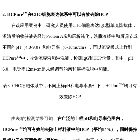
TM
2.
HCPure
在CHO细胞表达体系中可以有效去除HCP
在该应用案例中，研究人员
使用
CHO细胞表达IgG型单克隆抗体，
澄清后的收获液先经过Protein A亲和层析纯化，洗脱液经中和后调节成
不同的pH（4.0-9.0）和电导率（8-18m
s
/cm）
，再以流穿模式上样到
TM
HCPure
中，
收集流穿液和淋洗液，检测IgG和HCP含量
，其中，pH
6.0、电导率
12ms
/cm
是未经调节的
亲和层析洗脱
中和
液
。
TM
表
3
.
CHO细胞体系中，
不同上样pH和电导率条件下，HCPure
均可
有
效去除HCP
由
表
3
的检测结果可知，
在
广泛
的上样pH和电导率范围内，
TM
HCPure
均可有效的去除上样料液中的HCP
（
平均84
%）
，同时保持