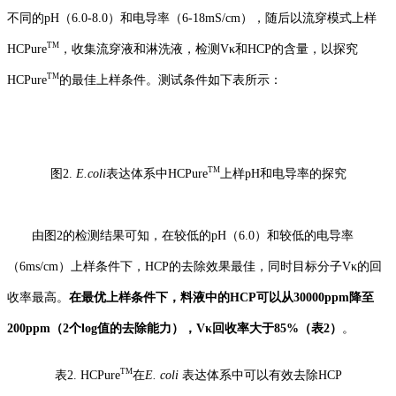
不同的pH
（6.0-8.0）
和电导率
（6-18mS/cm）
，
随后以流穿模式上样
TM
HCPure
，收集流穿液
和淋洗液
，检测V
κ
和HCP的含量，
以探究
TM
HCPure
的最佳上样条件
。
测试条件如下表所示：
TM
图
2.
E.coli
表达体系中HCPure
上样pH和电导率的探究
由
图2
的检测结果可知，在较低的pH（6.0）和较低的电导率
（6m
s
/cm）上样条件下，HCP的去除效果最佳，同时目标分子V
κ
的回
收率最高。
在最优上样条件下，料液中的HCP可以从30000ppm降至
200ppm
（2个log值的去除能力）
，V
κ
回收率大于85%
（表2）
。
TM
表
2.
HCPure
在
E. coli
表达体系中可以有效去除HCP