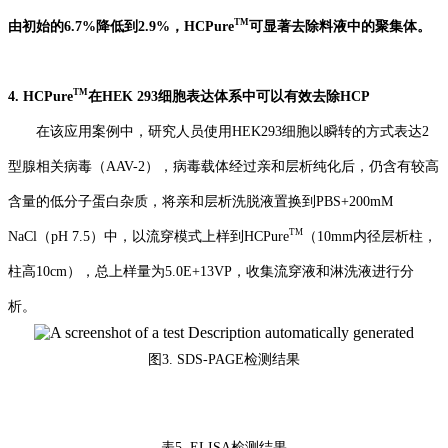
TM
由初始的6.7%
降
低到2.9%
，HCPure
可显著去除料液中的聚集体。
TM
4. HCPure
在HEK 293细胞表达体系中可以有效去除HCP
在该应用案例中，
研究人员使用HEK293细胞以瞬转的方式表达2
型腺相关病毒（AAV-2），病毒载体经过亲和层析纯化
后
，
仍含有较高
含量的低分子蛋白杂质，将亲和层析
洗脱液
置换到
PBS+
20
0mM
TM
NaC
l（pH 7.5）
中
，以流穿模式上样到HCPure
（
10mm
内径层析柱，
柱高10cm
），总上样量为5.0E+13
VP
，收集流穿液和淋洗液进行分
析。
图
3.
SDS-PAGE检测结果
表
5
.
ELISA检测结果