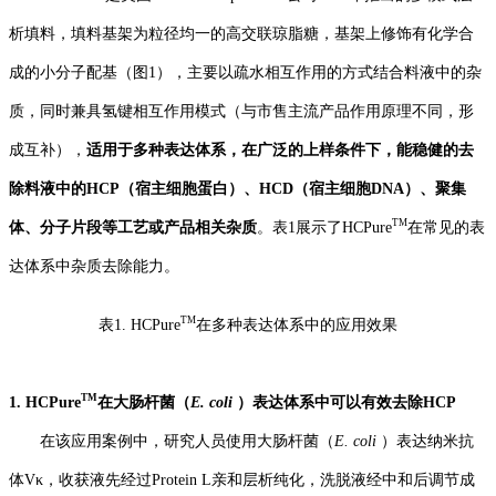
析填料，
填料基架为
粒径均一的高交联琼脂糖
，基架上修饰有化学合
成的小分子配基
（图1）
，主要以疏水相互作用的方式结合
料液中的杂
质，同时兼具
氢键
相互
作用模式
（与市售主流产品作用原理不同，形
成互补）
，
适用于
多种
表达体系
，在广泛的上样条件下，
能稳健的去
除料液中的HCP（宿主细胞蛋白）、HCD（
宿主细胞DNA
）、聚集
TM
体、分子片段等工艺或产品相关杂质
。
表1
展示了HCPure
在常见的表
达体系中杂质去除能力。
TM
表1
.
HCPure
在多种
表达体系中的
应用
效果
TM
1.
HCPure
在
大肠杆菌（
E.
coli
）
表达
体系中可以
有效去除HCP
在该应用案例中，研究人员使用大肠杆菌（
E. coli
）表达
纳米抗
体
V
κ
，收获液先经过
P
rotein L亲和层析纯化
，洗脱液
经
中和后调节成