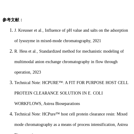
参考文献
：
J. Kreusser et al.,
Influence of pH value and salts on the adsorption
of lysozyme in mixed-mode chromatography
, 2021
R. Hess et al.,
Standardized method for mechanistic modeling of
multimodal anion exchange chromatography in flow through
operation
, 2023
Technical Note:
HCPURE™: A FIT FOR PURPOSE HOST CELL
PROTEIN CLEARANCE SOLUTION IN E. COLI
WORKFLOWS
, Astrea Bioseparations
Technical Note:
HCPure™ host cell protein clearance resin: Mixed
mode chromatography as a means of process intensification
, Astrea