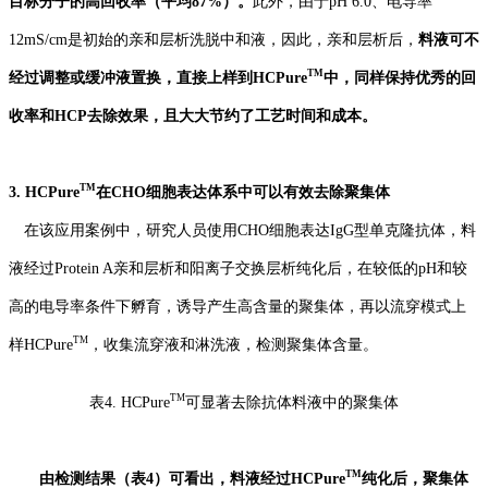
目标分子的高回收率（
平均
8
7
%）。
此外，由于pH 6.0、电导率
12mS/cm是初始的亲和层析洗脱中和液
，因此，亲和层析后，
料液可不
TM
经过调整或缓冲液置换，直接上样到HCPure
中，
同样保持优秀的回
收率和HCP去除效果，且
大大节约了工艺时间和成本。
TM
3. HCPure
在CHO细胞表达体系中可以有效去除聚集体
在该应用案例中，研究人员使用CHO细胞表达IgG型单克隆抗体，
料
液
经过Protein A亲和层析和阳离子交换层析纯化后，
在较低的pH和较
高的电导率条件下孵育，诱导产生高含量的
聚集体，
再以流穿模式上
TM
样HCPure
，收集流穿液和淋洗液，检测聚集体含量
。
TM
表
4
.
HCPure
可显著去除抗体料液中的聚集体
TM
由检测结果（表
4
）可看出
，料液经过HCPure
纯化后，聚集体