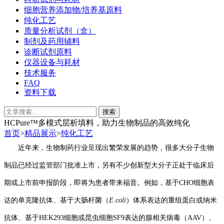
细胞营养添加物/培养基原料
纯化工艺
质量分析试剂（盒）
制剂及药用辅料
诊断试剂原料
仪器设备与耗材
技术服务
FAQ
资料下载
HCPure™多模式层析填料，助力生物制品的高效纯化
首页
>
精品展示
>
纯化工艺
近年来，生物制药行业呈现出繁荣发展的趋势，很多大分子
生物
制品已经过监管部门批准上市，另有不少
创新
型大分子正
处于临床后
期或上市前申报阶段，即将为患者带来福音。例如，基于CHO细胞表
达的单克隆抗体、基于大肠杆菌
（
E.coli
）
体系表达的重组蛋白或纳米
抗体、基于HEK293细胞或昆虫细胞
SF
9表达的腺相关病毒（AAV）、