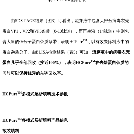
由SDS-PAGE结果
（图3）
可
看出
，
流穿液中包含大部分病毒衣壳
蛋白VP1，VP2和VP3条带
（8
-13泳道
）
，而再生液
（1
4泳道
）
中则包
TM
含大量的低分子
蛋白
杂质条带，表明HCPure
可以有效去除料液中的
蛋白杂质
分子。由ELISA检测结果
（表
5
）
可知，
流穿液中的病毒衣壳
TM
蛋白几乎全部回收（接近100%），表明
HCPure
在去除
蛋白
杂质的
同时可以保持优秀的
AAV
回收率。
TM
HCPure
多模式层析填料技术参数
TM
HCPure
多模式层析填料产品信息
散装填料