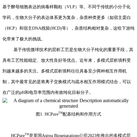
基于酵母细胞表达的病毒样颗粒（VLP）等。
不同于传统的小分子化
学药，生物
大分子
的表达体系更为复杂
，杂质种类更多
（
如
宿主蛋白
（HCP）和
宿主
DNA残留(HCD)
等
）
，杂质结构
相对
复杂，这给下游纯
化带来了极大的挑战。
基于
传统微球
技术
的层析工艺是生物大分子纯化的
重要
手段
，
其
具有工艺性能稳定、放大性良好等优点
。近年来，多模式层析填料受
到越来越多的关注。多模式层析填料往往具备至少两种相互作用机
制，其中最常见的是将离子交换模式与疏水相互作用模式结合，可以
在广泛的pH和电导率范围内
有效
纯化目标分子。
TM
图1
.
HCPure
配基结构和作用方式
TM
HCPure
是
英国
Astrea Bioseparations公司
2023年
推出的多模式层