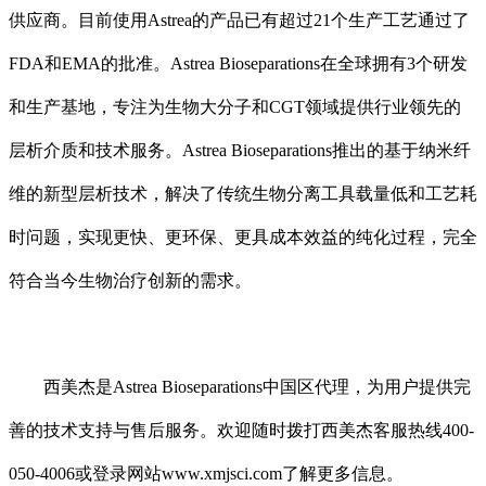
供应商。目前使用
Astrea
的产品已有超过
21
个生产工艺通过了
FDA
和
EMA
的批准。
Astrea Bioseparations
在全球拥有
3
个研发
和生产基地，专注为生物大分子和
CGT
领域提供行业领先的
层析介质和技术服务。
Astrea Bioseparations
推出的基于纳米纤
维的新型层析技术，解决了传统生物分离工具载量低和工艺耗
时问题，实现更快、更环保、更具成本效益的纯化过程，完全
符合当今生物治疗创新的需求。
西美杰是
Astrea Bioseparations
中国
区
代理，为用户提供完
善的技术支持与售后服务。
欢迎
随时
拨打西美杰客服热线
400-
050-4006
或登录网站
www.xmjsci.com
了解更多信息。