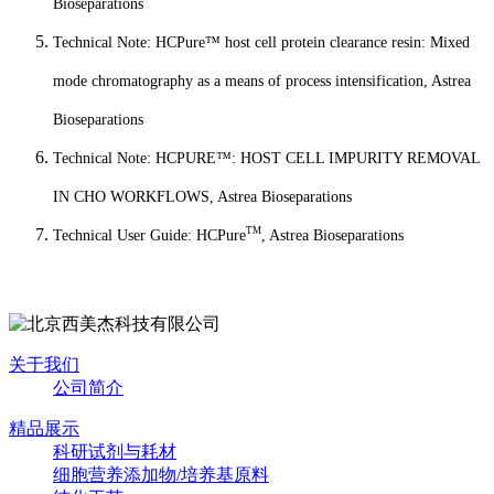
Bioseparations
Technical Note:
HCPure™ host cell protein clearance resin: Mixed
mode chromatography as a means of process intensification
, Astrea
Bioseparations
Technical Note:
HCPURE™: HOST CELL IMPURITY REMOVAL
IN CHO WORKFLOWS
, Astrea Bioseparations
TM
Technical User Guide: HCPure
, Astrea Bioseparations
关于我们
公司简介
精品展示
科研试剂与耗材
细胞营养添加物/培养基原料