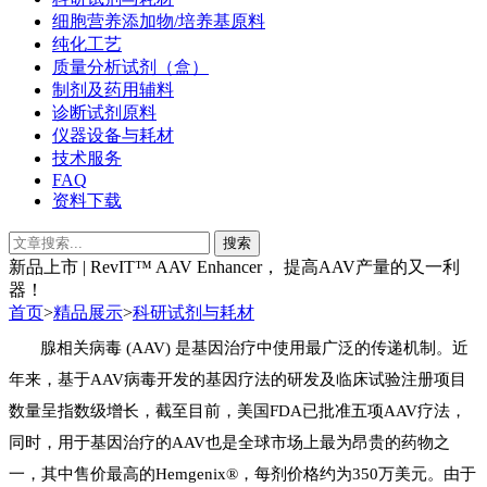
细胞营养添加物/培养基原料
纯化工艺
质量分析试剂（盒）
制剂及药用辅料
诊断试剂原料
仪器设备与耗材
技术服务
FAQ
资料下载
新品上市 | RevIT™ AAV Enhancer， 提高AAV产量的又一利
器！
首页
>
精品展示
>
科研试剂与耗材
腺相关病毒 (AAV) 是基因治疗中使用最广泛的传递机制
。
近
年来，基于AAV病毒开发的基因疗法的研发及临床试验注册
项目
数量呈指数级增长
，
截
至目前
，美国
FDA
已批准五项AAV疗法，
同时，用于基因治疗的AAV
也
是全球
市场上最
为
昂贵的药物
之
一
，其中售价最高的Hemgenix®，每剂
价格
约为350
万美元。由于