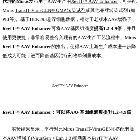
代理的
Mir
us
发布用于AAV生产的
Rev
IT™ AAV Enhancer
，可搭配
Mirus
TransIT-VirusGEN® GMP 转染试剂
或其他品牌转染试剂
(
如
PEI
等
)
。基于HEK293悬浮细胞数据，
相对于老版本A
AV
增强
子
，
Rev
IT™ AAV Enhancer
可
将
AAV基因组滴度
提高
1.2-4.9
倍
，并且
使用
更便捷，非常
容易整合
入
现有
的
AAV
生产工艺流程中。
Mirus
Rev
IT™ AAV Enhancer
的推出，使得AAV
上游生产
成本进一步降
低成为可能，
进而降低
基因治疗
药物
单剂量成本。
Rev
IT™
AAV Enhancer
Rev
IT™ AAV Enhancer：可以将
A
AV
基因组滴度提升1.2-4.9倍
实验结果显示，
平行
对比
Mirus TransIT-VirusGEN®
搭配老版
本A
AV
增强子(V
irus
G
en + Enh 1.0)
和
新版本
Rev
IT™ AAV