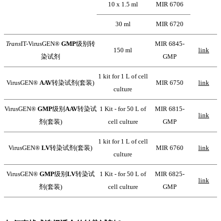
10 x 1.5 ml
MIR 6706
30 ml
MIR 6720
Trans
IT-VirusGEN®
GMP
级别转
MIR 6845-
150 ml
link
染试剂
GMP
1 kit for 1 L of cell
VirusGEN®
AAV
转染试剂
(套装)
MIR 6750
link
culture
VirusGEN®
GMP
级别
AAV
转染试
1 Kit - for 50 L of
MIR 6815-
link
剂
(套装)
cell culture
GMP
1 kit for 1 L of cell
VirusGEN®
LV
转染试剂
(套装)
MIR 6760
link
culture
VirusGEN®
GMP
级别
LV
转染试
1 Kit - for 50 L of
MIR 6825-
link
剂
(套装)
cell culture
GMP