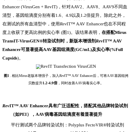
Enhancer
(
V
irus
G
en + RevIT)
，针对
AAV2、AAV8、AAV9
不同血
清型，
基因组滴度
分别有着1
.6
、4
.9
以及1
.2
倍提升
。
除此之外，
在测试的所有血清型中，使用
Rev
IT™ AAV Enhancer
也在不同程
度上
收获了
更高比例的实心率
(图1)
。
该结果表明
，
在搭配Mirus
TransIT-VirusGEN®转染试剂时，
新版本增强剂
Rev
IT™ AAV
Enhancer
可显著提高
AAV
基因组滴度
(GC/mL)
及
实心率(%Full
Capsids
)。
图1
.
相比M
irus
老版本增强子，
加入
Rev
IT™ AAV Enhancer后，
可将A
AV
基因组拷
1
.2-4.9
倍
贝数提升
，同时改善A
AV
病毒实心率。
Rev
IT™ AAV Enhancer
具有广泛适配性，
搭配其他品牌转染试剂
（
如
P
EI
）
，A
AV
病毒基因组滴度有着显著提升
平行
测试两个品牌转染试剂：P
olyplus FectoVIR®
转染试剂