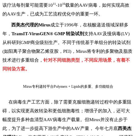
11
16
该
疗法每剂量可能需要10
-10
载量
的AAV病毒
，如何实现高效
的AAV生产，已成为工艺流程优化中的重要一环。
西美杰代理的Mirus
成立于1996年，在核酸递送领域深耕多
年，
TransIT-VirusGEN® GMP 转染试剂
支持AAV及慢病毒(LV)
从科研到GMP商业级别生产。不同于传统基于
单组分的转染
试剂
(如阳离子聚合物聚乙烯亚胺，PEI)
，Mirus将专利
的
多聚物及脂质
技术进行多重组合，
针对不同细胞类型，不同
应用场景，有着不
同转染方案。
Mirus专利递转平台
Polymers + Lipids的多重、多功能组合
在病毒生产工艺方面，除了需要
克服细胞递转过程中的多重阻
碍，以实现更高效转染和
更低
细胞毒性
；增强子的加入，
还
可
大
幅度提升多种血清型AAV病毒生产载量。
但Mirus并没有止步于
此，为了进一步提高下游生产中的AAV产量，
今年七月底
西美杰