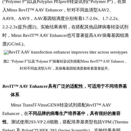
(“P
olymer F
”
)
以及
P
olyplus PEIpro®
转染试剂(“P
olymer P
”
)
，在加
入M
irus
RevIT™ AAV Enhancer
，针对不同血清型
AAV2、
AAV8、AAV9
，A
AV
基因组滴度分别有着1
.7-2.0x
、1
.7-2.2x
、
2
.2-2.3x
提升(图2
)
。
实验结果表明，
在搭配
其他品牌病毒
转染试剂
时，
M
irus RevIT™ AAV Enhancer
也
可显著提高
A
AV
病毒
基因组滴
度
(GC/mL)。
图2. “Polymer F”以及“Polymer P”病毒转染试剂搭配Mirus RevIT™ AAV Enhancer，
针对不同血清型AAV，其病毒基因组滴度都有着显著提升。
Rev
IT™ AAV Enhancer具有广泛的适配性
，可适用于不同培养基
体系
Mirus
TransIT-VirusGEN®转染试剂搭配
Rev
IT™ AAV
Enhancer，在
不同
品牌的
病毒生产
培养基
中，具有很好的
兼容
性
。
测试
使用293-VP 2.0细胞
，搭配
培养基类型
包括VPM
(
Thermo
Fisher)
及
BalanCD HEK 293 (Irvine Scientific)
。实验结果表明，