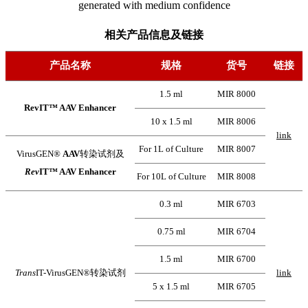
相关产品信息及链接
产品名称
规格
货号
链接
1.5 ml
MIR 8000
RevIT™ AAV Enhancer
10 x 1.5 ml
MIR 8006
link
For 1L of Culture
MIR 8007
VirusGEN®
AAV
转染试剂及
Rev
IT™ AAV Enhancer
For 10L of Culture
MIR 8008
0.3 ml
MIR 6703
0.75 ml
MIR 6704
1.5 ml
MIR 6700
Trans
IT-VirusGEN®
转染
试剂
link
5 x 1.5 ml
MIR 6705