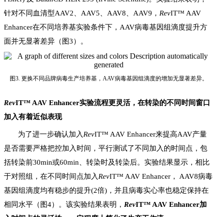
针对不同血清型AAV2、AAV5、AAV8、AAV9，
Rev
IT™ AAV
Enhancer
在不同
培养基
实验条件下
，
AAV病毒基因组
滴度
提升方
面并无显著差异
（图
3
）
。
图3
. 更换不同品牌病毒生产培养基，AAV病毒基因组
滴度
的增加无显著差异。
Rev
IT™ AAV Enhancer
实验流程
更灵活
，
在转染的
不同
时间窗口
加入
有着近似表现
为了进一步
确认
加入
Rev
IT™ AAV Enhancer
来
提高AAV
产量
是否需要严格把控
加入
时间，
平行测试
了
不同加入
的
时间点，包
括转染前30
min
或60
min
、转染时及转染后。实验结果显示，
相
比
于对照
组
，
在不同时间点
加入
Rev
IT™ AAV Enhancer
，
AAV8病毒
基因组滴度
均
有
稳步
的提升(2倍)
，并且病毒实心率
也稳定保持在
相同水平（图
4
）。该
实验结果表明，
Rev
IT™ AAV Enhancer加