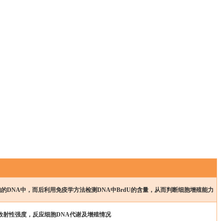
的DNA中，而后利用
免疫学方法检测DNA中BrdU的含量，从而判断
细胞增殖
能力
定放射性强度，反应细胞DNA代谢及增殖情况