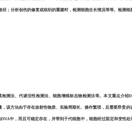
路径
；分析创伤的修复或组织的重建
时，检测细胞生长
情况等等。
检测细
成检测
法
、代谢活性检测
法
、细胞增殖
标志物检测
法
等
。
本文重点介绍
量
，
该方法由于存在放射性物质
、实验周期长、
操作繁琐
，且需要昂贵的
DNA中，
而且
可稳定存在，并带到子代细胞中
，细胞经过固定和变性处理