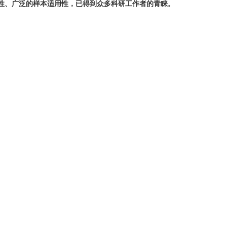
性
、
广泛的样本适用性
，已得到众多科研工作者的青睐
。