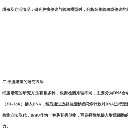
增殖及
存活情况
；
研究肿瘤侵袭与转移模型时，分析细胞转移或侵袭的
二 细胞增殖的研究方法
细胞增殖的研究方法有很多
种
，
根据检测原理不同，
主要分为DNA合
（3H-TdR）掺入DNA，
然后
通过放射
自显影或闪烁计数对DNA进行定
检测方法取代，
BrdU
作为
一种胸苷类似物，
可
选择性地掺入增殖细胞的
力
。