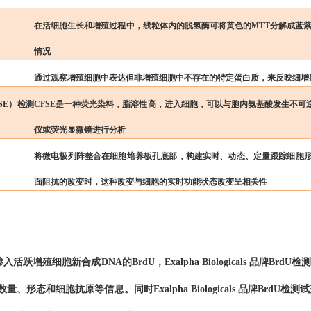
在活细胞生长和增殖过程中，线粒体内的脱氢酶可将黄色的MTT分解成蓝紫色
情况
通过观察增殖细胞中表达但非增殖细胞中不存在的特定蛋白质，
来反映细增
SE）检测
CFSE是一种荧光染料，脂溶性高，进入细胞，可以与胞内氨基酸发生不
仪或荧光显微镜进行分析
将微电极列阵整合在细胞培养板孔底部，构建实时、动态、定
量跟踪细胞
面阻抗的改变时，这种改变与细胞的实时功能状态改变呈相关性
掺入活跃增殖细胞新合成DNA的BrdU，
Exalpha Biologicals
品牌
BrdU检
数量、形态和细胞抗原等信息。
同时
Exalpha Biologicals
品牌
BrdU检测
试