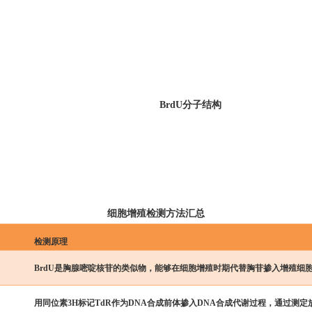
BrdU分子结构
细胞增殖检测方法汇总
检测原理
BrdU是胸腺嘧啶核苷的类似物，能够在细胞增殖时期代替胸苷掺入增殖细胞
用同位素3H标记TdR作为DNA合成前体掺入DNA合成代谢过程，通过测