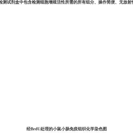
U检测
试剂盒
中包含
检测
细胞增殖活性所需的所有
组分
、
操作简便、
无放射
经BrdU处理的小鼠小肠免疫组织化学染色图