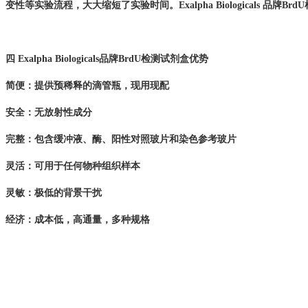
变性
等实验流程
，大大缩短了实验时间。
Exalpha Biologicals
品牌
Brd
四
Exalpha
Biologicals
品牌BrdU
检测
试剂盒
优势
简便：提供预稀释的滴管瓶，现用现配
安全：无放射性成分
完整：包含缓冲液、酶、阳性对照玻片和染色参考玻片
灵活：
可用于任何物种组织样本
灵敏：
极低的背景干扰
经济：成本低，
高通量，多种规格