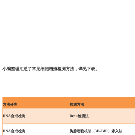
小编整理汇总了常见细胞增殖检测方法，
详见
下表
。
方法分类
检测方法
DNA合成检测
Brdu
检测
法
DNA合成检测
胸腺嘧啶核苷（3H-TdR）渗入法