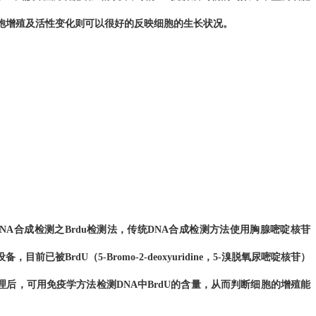
胞增殖及活性变化
则可以很好的反映细胞的生长状况
。
DNA合成检测之
Brdu
检测
法
，传统DNA合成检测方法使用胸腺嘧啶核苷
设备
，
目前
已被
BrdU（
5-Bromo-2-deoxyuridine，5-
溴脱氧尿嘧啶核苷）
后，可用免疫学方法检测DNA中BrdU的含量，从而判断细胞的增殖能