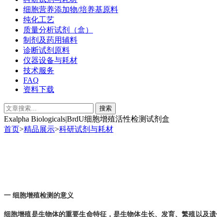
细胞营养添加物/培养基原料
纯化工艺
质量分析试剂（盒）
制剂及药用辅料
诊断试剂原料
仪器设备与耗材
技术服务
FAQ
资料下载
Exalpha Biologicals|BrdU细胞增殖活性检测试剂盒
首页
>
精品展示
>
科研试剂与耗材
一
细胞增殖
检测
的意义
细胞增殖是生物体的重要生命特征，是生物体生长、发育、繁殖以及遗