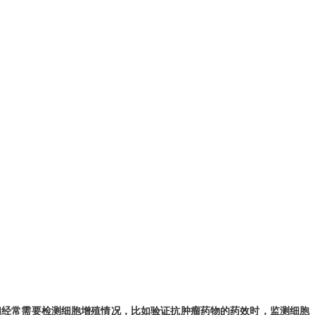
们经
常需要检测细胞增殖情况，比如验证
抗肿瘤药物的药效
时
，监测
细胞