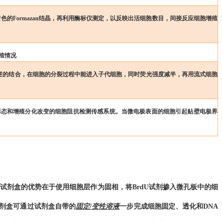
的Formazan结晶，再利用酶标仪测定，以反映出活细胞数目
，间接反应细胞增殖
殖情况
可逆的结合，在细胞的分裂过程中能进入子代细胞，同时荧光强度
减半
，再用流式细胞
形态和增殖分化改变的细胞阻抗检测传感系统。当
微电极表面的细胞引起贴壁电极界
测试剂盒
的优势在于
使用细胞层作为固相，将BrdU
试剂掺入
微孔板中的细
剂盒可
通过
试剂盒自带的
固定/变性溶液
一步完成
细胞
固定、透化和DNA