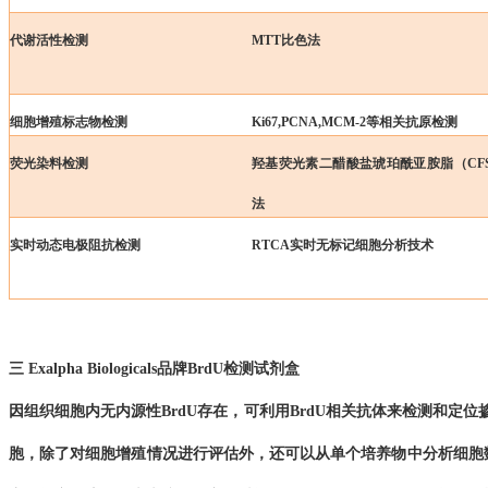
代谢活性检测
MTT比色法
细胞增殖标志物检测
Ki67,PCNA,MCM-2等相关抗原检测
荧光染料检测
羟基荧光素二醋酸盐琥珀酰亚胺脂（CF
法
实时动态电极阻抗检测
RTCA实时无标记细胞分析技术
三
Exalpha Biologicals
品牌
BrdU
检测试剂盒
因组织细胞内无内源性BrdU存在，可利用
BrdU
相关抗体
来
检测和定位
胞，除了对细胞增殖情况进行评估外，还可以从单个培养物中
分析
细胞