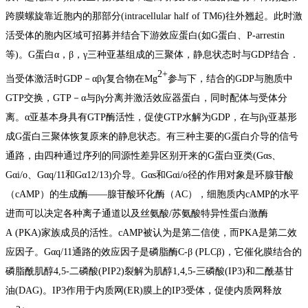
跨膜螺旋靠近胞内的那部分(intracellular half of TM6)往外翘起。此时激
活受体的胞内区域可招募并结合下游效应蛋白(如G蛋白、P-arrestin
等)。G蛋白α，β，γ三种亚基组成的
三聚体
，
静息状态
时与GDP结合．
2+
当受体激活时GDP－αβγ复合物在Mg
参与下，结合的GDP与
胞质
中
GTP交换，GTP－α与βγ分离并激活
效应器
蛋白，同时配体与受体分
离。α
亚基
本身具有GTP
酶活性
，促使GTP水解为GDP，在与βγ
亚基
形
成G蛋白三聚体恢复原来的静息状态。
有三种主要的G蛋白介导的信号
通路，由四种通过序列的
同源性
差异区别开来的G蛋白亚类(Gαs、
Gαi/o、Gαq/11和Gα12/13)介导。Gαs和Gαi/o径的作用对象是环腺苷酸
（cAMP）的生成酶——腺苷酸环化酶（AC）
，
细胞质
内cAMP的水平
进而可以决定各种
离子通道
以及
丝氨酸
/
苏氨酸
特异性
蛋白激酶
A
(PKA)家族成员的活性。cAMP被认为是第二信使，而PKA是第二效
应因子。Gαq/11通路的效应因子是
磷脂酶C
-β (
PLC
β)，它催化膜结合的
磷脂酰
肌醇
4,5-二磷酸(PIP2)裂解为肌醇1,4,5-
三磷酸
(
IP3
)和
二酰基甘
油
(
DAG
)。IP3作用于
内质网
(ER)膜上的
IP3受体
，促使内质网释放