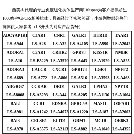
西美杰代理的
专业免疫组化抗体生产商
Lifespan为客户提供超过
1000多种GPCRs相关抗体，且都经过了实验验证，小编列举部分热门
抗体供大家参考（LS开头为对应产品货号）：
ADCYA
P1R1
C3AR1
CNR1
GALR1
HTR1D
TAAR1
LS-A
944
LS-A28
LS-A32
LS-A4105
LS-A590
LS-A2042
ADORA1
C5AR1
CRHR2
GPR78
KISS1R
NMBR
LS-
A10
LS-B5229
LS-A3570
LS-A443
LS-A1929
LS-A825
ADORA3
CALCR
CXCR1
GPR173
LGR4
NPFF2
L
S-A689
LS-A772
LS-A806
LS-A516
LS-A3593
LS-A463
ADGRG7
CCKAR
DRD1
GALR3
LPHN2
NPY1R
LS-A8008
LS-A3293
LS-A44
LS-A205
LS-A1136
LS-A1064
BAI2
CCR1
EDNRA
GPRC5A
MAS1L
O3FAR1
LS-A981
LS-A1242
LS-A4073
LS-A1220
LS-A187
LS-A2003
BAI3
CELSR1
ELTD1
GRM1
MC1R
OR6K3
LS-A978
LS-A5575
LS-A2113
LS-A882
LS-A1040
LS-A4355