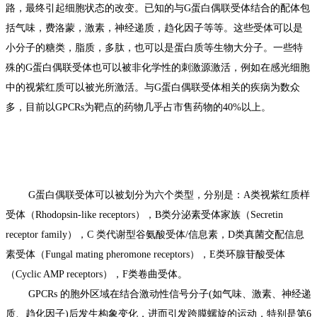
路
，最终引起细胞状态的改变。已知的与G蛋白偶联受体结合的
配体
包
括气味，费洛蒙，
激素
，
神经递质
，
趋化因子
等等。这些受体可以是
小分子
的糖类，
脂质
，多肽，也可以是
蛋白质
等
生物大分子
。一些特
殊的G蛋白偶联受体也可以被非化学性的刺激源激活，例如在
感光细胞
中的
视紫红质
可以被光所激活。与G蛋白偶联受体相关的疾病为数众
多，目前以GPCRs为靶点的药物几乎占市售药物的40%以上。
G蛋白偶联受体可以被划分为六个类型，分别是：A类视紫红质样
受体（Rhodopsin-like receptors），B类分泌素受体家族（Secretin
receptor family），C 类代谢型谷氨酸受体/信息素，D类真菌交配信息
素受体（Fungal mating pheromone receptors），E类环腺苷酸受体
（Cyclic AMP receptors），F类卷曲受体。
GPCRs 的胞外区域在结合激动性信号分子(如气味、激素、神经递
质、趋化因子)后发生构象变化，进而引发跨膜螺旋的运动，特别是第6