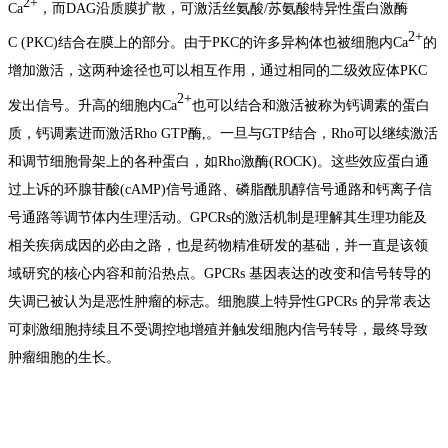
2+
Ca
，而DAG沿
质膜
扩散，可激活丝氨酸/苏氨酸特异性
蛋白激酶
2+
C
(PKC)结合在膜上的部分。由于PKC的许多异构体也被细胞内Ca
的
增加激活，这两种途径也可以相互作用，通过相同的二级效应体PKC
2+
发出信号。升高的细胞内Ca
也可以结合和激活被称为
钙调素
的蛋白
质，钙调素进而激活Rho GTP酶,。一旦与GTP结合，Rho可以继续激活
和调节
细胞骨架
上的各种蛋白，如Rho激酶(ROCK)。这些效应蛋白通
过
上诉的
环腺苷酸(cAMP)信号通路、磷脂酰肌醇信号通路和钙离子信
号通路等调节体内生理活动。GPCR
s
的激活机制是理解其生理功能及
相关疾病成因的必由之路，也是药物精准研发的基础，并一直是该领
域研究的核心内容和前沿热点。GPCR
s
基因表达的改变和信号转导的
失调已被认为是恶性肿瘤的标志
。
细胞膜上特异性GPCR
s
的异常表达
可刺激细胞持续且不受调控地增殖并触发细胞内信号转导，最终导致
肿瘤细胞的生长
。