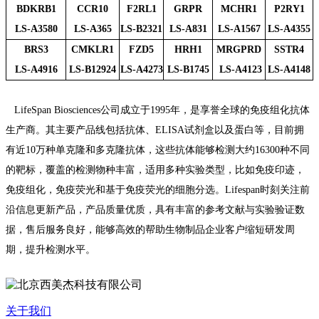
BDKRB1
CC
R
10
F2RL1
GRPR
MCHR1
P2RY1
LS-A3580
LS-A365
LS-B2321
LS-A831
LS-A1567
LS-A4355
BRS3
CMKLR1
FZD5
HRH1
MRGPRD
SSTR4
LS-A4916
LS-B12924
LS-A4273
LS-B1745
LS-A4123
LS-A4148
LifeSpan Biosciences公司成立于1995年，是享誉全球的
免疫组化抗体
生产商
。其主要产品线包括抗体、ELISA试剂盒以及蛋白等，目前拥
有近10万种单克隆和多克隆抗体，这些抗体能够检测大约16300种不同
的靶标，覆盖的检测物种丰富，适用多种实验类型，比如免疫印迹，
免疫组化，免疫荧光和基于免疫荧光的细胞分选。Lifespan时刻关注前
沿信息更新产品，产品质量优质，具有丰富的参考文献与实验验证数
据，售后服务良好，能够高效的帮助生物制品企业客户缩短研发周
期，提升检测水平。
关于我们