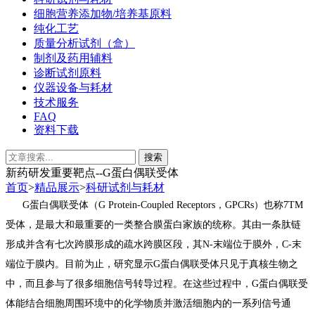
细胞营养添加物/培养基原料
纯化工艺
质量分析试剂（盒）
制剂及药用辅料
诊断试剂原料
仪器设备与耗材
技术服务
FAQ
资料下载
新药研发重要靶点--G蛋白偶联受体
首页
>
精品展示
>
科研试剂与耗材
G蛋白偶联受体（G Protein-Coupled Receptors，GPCRs）也称7TM
受体，是最大和最重要的一类整合膜蛋白家族的统称。
其由
一条肽链
形成并含有七次跨膜形成的疏水跨膜区段，其
N-
末端位于膜外，
C-
末
端位于膜内
。目前为止，研究显示G蛋白偶联受体只见于
真核生物
之
中，而且参与了很多细胞
信号转导
过程。在这些过程中，G蛋白偶联受
体能结合细胞
周围环境
中的化学
物质
并激活细胞内的一系列
信号通