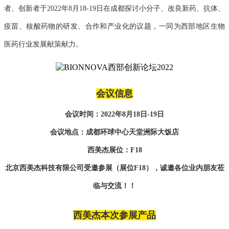
者、创新者于2
022
年8月1
8
-
19
日在成都探讨小分子、改良新药、抗体、
疫苗、核酸药物的研发、合作和产业化的议题，一同为西部地区生物
医药行业发展献策献力。
会议信息
会议时间：2
022
年8月1
8
日-
19
日
会议地点：成都环球中心天堂洲际大饭店
西美杰展位：F
18
北京西美杰科技有限公司受邀参展（展位F
18
），诚邀各位业内朋友莅
临与交流！！
西美杰本次参展产品