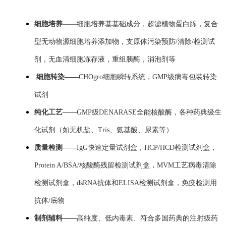
细胞培养
——细胞培养基基础成分，超滤植物蛋白胨，复合
型无动物源细胞培养添加物，支原体污染预防
/
清除
/
检测试
剂，无血清细胞冻存液，重组胰酶，消泡剂等
细胞转染——
CHOgro
细胞瞬转系统，
GMP
级病毒包装转染
试剂
纯化工艺——
GMP
级
DENARASE
全能核酸酶，各种药典级生
化试剂（如无机盐、
Tris
、氨基酸、尿素等）
质量检测——
IgG
快速定量试剂盒，
HCP/HCD
检测试剂盒，
Protein A
/
BSA/
核酸酶残留检测试剂盒，
MVM
工艺病毒清除
检测试剂盒，dsRNA抗体和
ELISA
检测试剂盒，免疫检测用
抗体
/
底物
制剂辅料——
高纯度、低内毒素、符合多国药典的注射级药