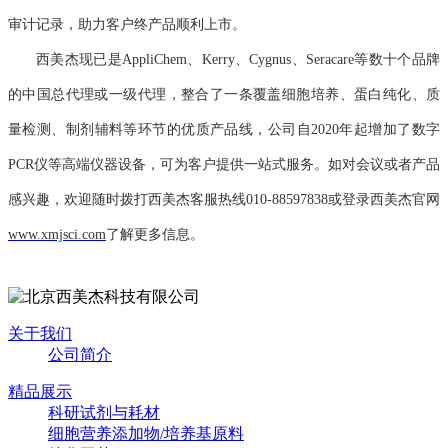
审计记录，助力客户终产品顺利上市。
西美杰现已是AppliChem、Kerry、Cygnus、Seracare等数十个品牌
的中国总代理或一级代理，整合了一条覆盖细胞培养、蛋白纯化、质
量检测、制剂辅料等环节的优质产品线，公司自2020年起增加了数字
PCR仪等高端仪器设备，可为客户提供一站式服务。
如对会议或者产品
感兴趣，欢迎随时拨打西美杰客服热线0
10
-
88597838
或登录西美杰官网
www.xmjsci.com
了解更多信息。
关于我们
公司简介
精品展示
科研试剂与耗材
细胞营养添加物/培养基原料