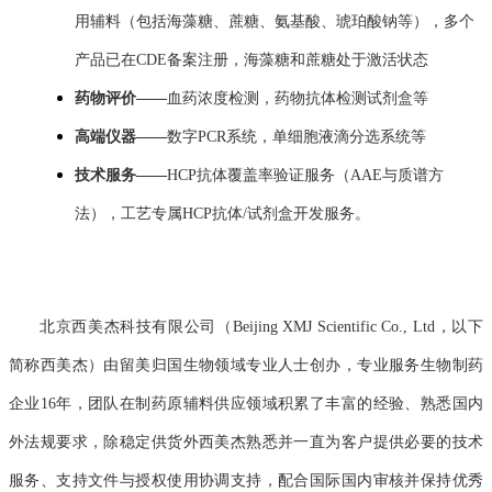
用辅料（包括海藻糖、蔗糖、氨基酸、琥珀酸钠等），多个
产品已在CDE备案注册，海藻糖和蔗糖处于激活状态
药物评价——
血药浓度检测，药物抗体检测试剂盒等
高端仪器——
数字
PCR
系统，单细胞液滴分选系统等
技术服务——
HCP
抗体覆盖率验证服务（
AAE
与质谱方
法），工艺专属
HCP
抗体
/
试剂盒开发服务。
北京西美杰科技有限公司（Beijing XMJ Scientific Co., Ltd，以下
简称西美杰）由留美归国生物领域专业人士创办，专业服务生物制药
企业1
6
年，团队在制药原辅料供应领域积累了丰富的经验、熟悉国内
外法规要求，除稳定供货外西美杰熟悉并一直为客户提供必要的技术
服务、支持文件与授权使用协调支持，配合国际国内审核并保持优秀