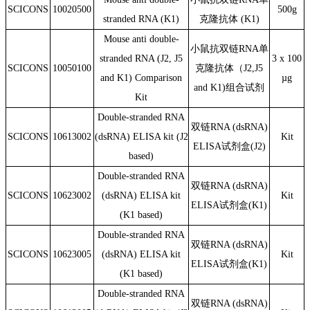
S
CICONS
10020500
500g
stranded RNA (K1)
克隆抗体 (K1)
Mouse anti double-
小鼠抗双链RNA单
stranded RNA (J2, J5
3 x 100
S
CICONS
10050100
克隆抗体（J2,J5
and K1) Comparison
µ
g
and K1)组合试剂
Kit
Double-stranded RNA
双链RNA (dsRNA)
S
CICONS
10613002
(dsRNA) ELISA kit (J2
Kit
ELISA试剂盒(J2)
based)
Double-stranded RNA
双链RNA (dsRNA)
S
CICONS
10623002
(dsRNA) ELISA kit
Kit
ELISA试剂盒(K1)
(K1 based)
Double-stranded RNA
双链RNA (dsRNA)
S
CICONS
10623005
(dsRNA) ELISA kit
Kit
ELISA试剂盒(K1)
(K1 based)
Double-stranded RNA
双链RNA (dsRNA)