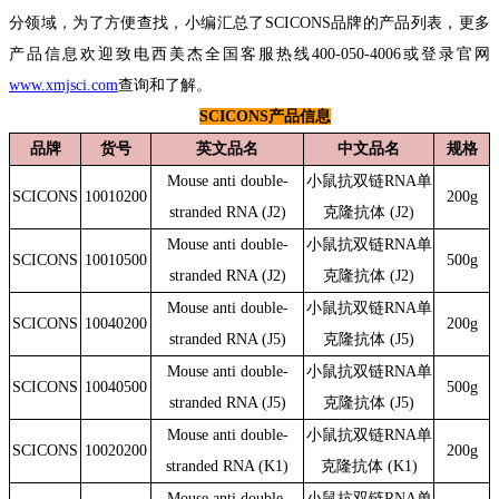
分
领
域，为了方便查找，小编汇总了
S
CICONS品牌
的
产品列表
，更多
产品信息欢迎致电
西美杰全国客服热线
400-050-4006
或登录官网
www.xmjsci.com
查询和
了解。
SCICONS产品信息
品牌
货号
英文品名
中文品名
规格
Mouse anti double-
小鼠抗双链RNA单
S
CICONS
10
010200
200g
strande
d RNA (J2)
克隆抗体 (J2)
Mouse anti double-
小鼠抗双链RNA单
S
CICONS
10010500
500g
stranded RNA (J2)
克隆抗体 (J2)
Mouse anti double-
小鼠抗双链RNA单
S
CICONS
10040200
200g
stranded RNA (J5)
克隆抗体 (J5)
Mouse anti double-
小鼠抗双链RNA单
S
CICONS
10040500
500g
stranded RNA (J5)
克隆抗体 (J5)
Mouse anti double-
小鼠抗双链RNA单
S
CICONS
10020200
200g
stranded RNA (K1)
克隆抗体 (K1)
Mouse anti double-
小鼠抗双链RNA单