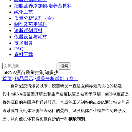
细胞营养添加物/培养基原料
纯化工艺
质量分析试剂（盒）
制剂及药用辅料
诊断试剂原料
仪器设备与耗材
技术服务
FAQ
资料下载
mRNA疫苗质量控制知多少
首页
>
精品展示
>
质量分析试剂（盒）
自新冠疫情爆发以来，疫苗研发一直是医药界最为关心的话题，
其中mRNA疫苗因其研发和生产速度快更是被寄予厚望。
m
RNA疫苗是
将外源目的基因序列通过转录、合成等工艺制备的mRNA通过特定的递
送系统导入机体细胞并表达目的蛋白、刺激机体产生特异性免疫学反
应，从而使机体获得免疫保护的一种
核酸制剂
。