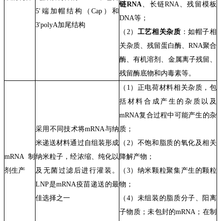
链
RNA
、
长
链
RNA
、
残留模板
5'端加帽结构（Cap）和
DNA
等
；
3'
poly
A
加尾结构
（
2
）
工艺相关杂质
：
如
帽子相
关杂质
、
残留蛋白酶、
RNA聚合
酶、
有机溶剂、
金属离子残留
、
残留酶底物
和
内毒素
等
。
（
1
）正电荷材料相关杂质，包
括材料合成产生的杂质以及
mRNA
复合过程中可能产生的杂
采用不同技术将mRNA与纳
质；
米递送材料通过自组装形成
（
2
）不饱和脂质的氧化及相关
mRNA制
纳米粒子，经浓缩、纯化以
降解产物；
剂生产
及无菌过滤后进行灌装。
（
3
）纳米颗粒聚集产生的颗粒
LNP是mRNA疫苗递送的最
物；
佳选择之一
（
4
）未组装的脂质分子、阳离
子物质；未包封的
mRNA
；在制