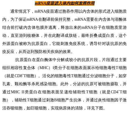
m
RNA
疫苗进入体内如何发挥作用
通常情况下
，
mRNA疫苗通过胞吞作用以内含体的形式进入细胞质
内，为了保证mRNA在翻译前保持完整，mRNA需要
在
内含体与溶酶体
结合前打破内含体包膜并逃离，
释放出来的mRNA分子在细胞质里游
动，
直至游到核糖体
，并在此翻译成肽链，最终折叠成蛋白质，这个
外源蛋白
被
称为抗原蛋白
，
它能刺激免疫系统，诱导针对该抗原的免
疫反应，从而达到预防相关疾病的效果。
抗原蛋白在蛋白酶体
中
分解成较小的
抗原片段，
片段通过主要
组织相容性复合体（MHC）
Ⅰ
类分子在细胞表面展示给细胞毒性T细胞
+
（就是CD8
T细胞）
。
活化的细胞毒性T
细胞通过分泌
细胞分子，如穿
孔素、颗粒酶等杀死感染细胞。
此外，
分泌的抗原可被细胞摄取
，并
+
通过MHC
II类蛋白在细胞表面呈递给辅助性T细胞（就是CD4
T细
胞）
，
辅助性T细胞通过刺激B细胞产生抗体，并通过炎性细胞因子激
活吞噬细胞
，
如巨噬细胞
，
实现
病原体的清除
，详见下图。