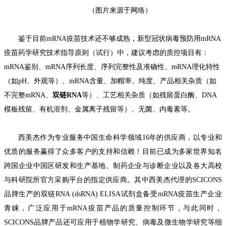
（
图片来源于网络
）
鉴于目前mRNA
疫苗技术还不够成熟，
新型冠状病毒预防用mRNA
疫苗药学
研究
技术指导原则（试行）
中，
建议考虑
的
质控项目
有
：
mRNA
鉴别、
mRNA
序列长度、序列完整性及准确性、
mRNA
理化特性
（如
pH
、外观等）、
mRNA
含量、加帽率、纯度、产品相关杂质（如
不完整
mRNA
、
双链
RNA
等）、工艺相关杂质（如残留蛋白酶、
DNA
模板残留、有机溶剂、
金属离子残留
等）、无菌、内毒素等。
西美杰
作为专业服务
中国生命科学领域
1
6
年的供应商，
以专业和
优质的服务赢得了众多客户的支持和信赖！目前已成为
多家世界知名
跨国企业中国区研发和生产基地、制药企业与诊断企业以及各大高校
与科研院所官方采购平台的指定供应商。
其中
西美杰代理的
S
CICONS
品牌
生产的
双链RNA (dsRNA) ELISA试剂盒
备受
mRNA
疫苗
生产
企业
青睐，
广泛
应
用于mRNA疫苗产品的
质量控制
环节
，
与此同时，
S
CICONS
品牌
产品
还可
应
用于植物学研究、病毒及微生物
学
研究等
细