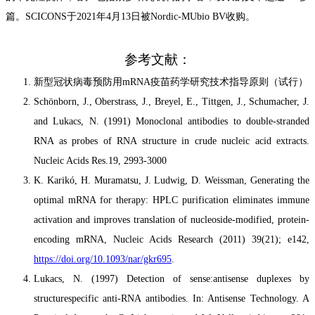
篇
。
SCICONS
于
2021
年
4
月
13
日被
Nordic-MUbio BV
收购。
参考文献：
新型冠状病毒预防用mRNA疫苗药学
研究
技术指导原则（试行）
Sch
ö
nborn, J., Oberstrass, J., Breyel, E., Tittgen, J., Schumacher, J.
and Lukacs, N. (1991) Monoclonal antibodies to double-stranded
RNA as probes of RNA structure in crude nucleic acid extracts.
Nucleic Acids Res.19, 2993-3000
K. Karik
ó
, H. Muramatsu, J. Ludwig, D. Weissman, Generating the
optimal mRNA for therapy: HPLC purification eliminates immune
activation and improves translation of nucleoside-modified, protein-
encoding mRNA, Nucleic Acids Research (2011) 39(21); e142,
https://doi.org/10.1093/nar/gkr695
.
Lukacs, N. (1997) Detection of sense:antisense duplexes by
structurespecific anti-RNA antibodies. In: Antisense Technology. A