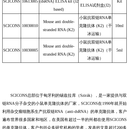
S
CICONS
10613005
(dsRNA) ELISA kit (J2
Kit
ELISA试剂盒(J2)
based)
小鼠抗双链RNA单
Mouse anti double-
S
CICONS
10030010
克隆抗体 (K2)（干
10ml
stranded RNA (K2)
冰运输）
小鼠抗双链RNA单
Mouse anti double-
S
CICONS
10030005
克隆抗体 (K2)（干
5ml
stranded RNA (K2)
冰运输）
SCICONS
总部位于匈牙利的锡兹拉库（
Szir
á
k
），是一家提供与双
链
RNA
分子杂交的小鼠单克隆抗体的厂家，
SCICONS
在
1990
年就开始
利用杂交瘤细胞系生产抗双链
RNA
（
anti-dsRNA
）的单克隆抗体，
客户
遍布世界很多国家和地区，在美国有超过一半的州都在使用
SCICONS
的单克隆抗体
，
客户
包括
众多
研究机构的学者，发表的文章超过
200
多