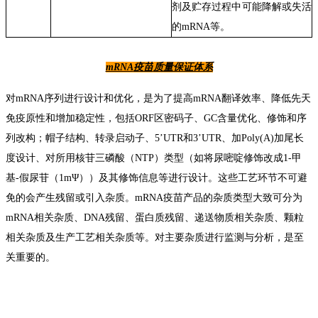
剂及贮存过程中可能降解或失活
的
mRNA
等。
mRNA
疫苗
质量保证体系
对mRNA序列进行设计和优化，是
为了提高
mRNA
翻译效率、降低先天
免疫原性
和
增加稳定性，
包括
ORF区密码子、GC含量优化、修饰和序
列改构
；
帽子结构、转录启动子、5
’
UTR和
3
’
UTR、
加
Poly(A)
加
尾
长
度设计
、
对所用核苷三磷酸（NTP）类型（如将尿嘧啶修饰改成1-甲
基-假尿苷（
1m
Ψ
））
及其修饰信息等进行设计。
这些工艺环节不可避
免的会产生
残留
或
引入
杂质。mRNA疫苗产品的杂质类型大致可分为
m
RNA
相关杂质、
DNA
残留、蛋白质残留、递送物质相关杂质、颗粒
相关杂质及生产工艺相关杂质等。对主要杂质进行监测与分析，
是
至
关重要的。