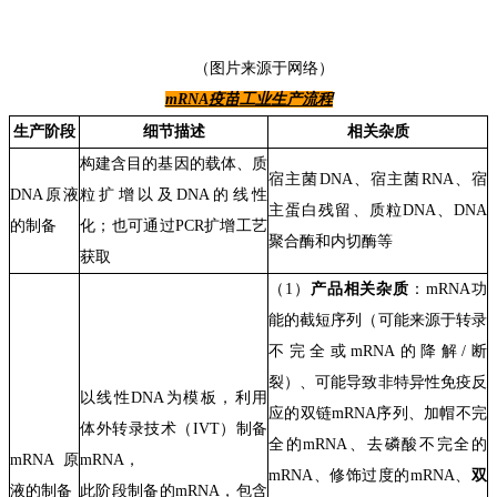
（
图片来源于网络
）
mRNA
疫苗
工业生产流程
生产
阶段
细节
描述
相关
杂质
构建含
目的基因的载体、质
宿主菌
DNA
、宿主菌
RNA
、宿
DNA原液
粒扩增以及DNA的线性
主蛋白残留
、
质粒DNA
、
DNA
的制备
化
；也可通过
PCR
扩增工艺
聚合酶
和
内切酶
等
获取
（
1
）
产品相关杂质
：
m
RNA
功
能的截短序列（可能来源于转录
不完全或
mRNA
的降解
/
断
裂）、可能导致非特异性免疫反
以线性DNA为模板，利用
应的双链
mRNA
序列、加帽不完
体外转录技术（IVT）制备
全的
mRNA
、去磷酸不完全的
mRNA原
mRNA，
mRNA
、修饰过度的
mRNA、
双
液的制备
此阶段制备的mRNA
，
包含