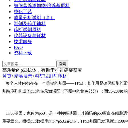
细胞营养添加物/培养基原料
纯化工艺
质量分析试剂（盒）
制剂及药用辅料
诊断试剂原料
仪器设备与耗材
技术服务
FAQ
资料下载
高质量的p53抗体，有助于推进癌症研究
首页
>
精品展示
>
科研试剂与耗材
每个人体内都存在一个关键的基因
——TP53
，其作用是确保细胞的正
基酸序列构成了
p53
的转录激活区（下图中的黄色部分）；而
95-289
位的
TP53
基因，也称为
p
53
，是一种抑癌基因，其编码的
p53
蛋白在细胞凋
重要意义。
根据
p53
数据库
http://p53.iarc.fr/
，
TP53
基因已发现超过
1500