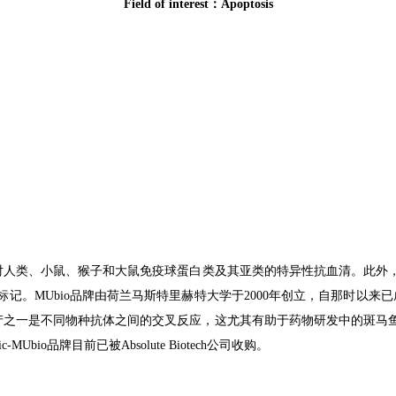
F
ield of interest：
Apoptosis
对人类、小鼠、猴子和大鼠免疫球蛋白类及其亚类的特异性抗血清。此外
标记。
MUbio
品牌由荷兰马斯特里赫特大学于
2000
年创立，自那时以来已
产之一是不同物种抗体之间的交叉反应，这尤其有助于药物研发中的斑马
ic-MUbio
品牌目前已被
Absolute Biotech
公司收购。