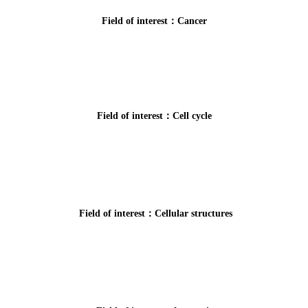
F
ield
of interest：Cancer
F
ield of interest：
C
ell
cycle
F
ield of interest：
C
ellular
structures