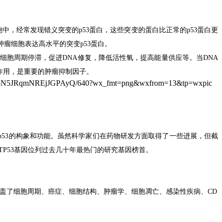
胞中，经常发现错义突变的
p53
蛋白，这些突变的蛋白比正常的
p53
蛋白更
肿瘤细胞表达高水平的突变
p53
蛋白。
细胞周期停滞，促进
DNA
修复，降低活性氧，提高能量供应等。当
DNA
作用，是重要的肿瘤抑制因子。
p53
的构象和功能。虽然科学家们在药物研发方面取得了一些进展，但截
TP53
基因位列过去几十年最热门的研究基因榜首。
盖了细胞周期、癌症、细胞结构、肿瘤学、细胞凋亡、感染性疾病、
CD