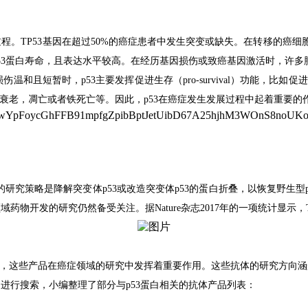
过程。
TP53
基因在超过
50%
的癌症患者中发生突变或缺失。在转移的癌细
53
蛋白寿命，且表达水平较高。在经历基因损伤或致癌基因激活时，许多
损伤温和且短暂时，
p53
主要发挥促进生存（
pro-survival
）功能，比如促进
衰老，凋亡或者铁死亡等。因此，
p53
在癌症发生发展过程中起着重要的
的研究策略是降解突变体
p53
或改造突变体
p53
的蛋白折叠，以恢复野生型
领域药物开发的研究仍然备受关注。据
Nature
杂志
2017
年的一项统计显示，
，这些产品在癌症领域的研究中发挥着重要作用。这些抗体的研究方向涵
户进行搜索，小编整理了部分与
p53
蛋白相关的抗体产品列表
：