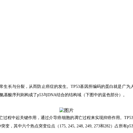
常生长与分裂，从而防止癌症的发生。
TP53
基因所编码的蛋白就是广为
氨基酸序列则构成了
p53
与
DNA
结合的结构域（下图中的蓝色部分）。
亡过程中起关键作用，通过介导癌细胞的凋亡过程来实现抑癌作用。
TP5
种突变，其中六个热点突变位点（
175, 245, 248, 249, 273
和
282
）占所有
p5