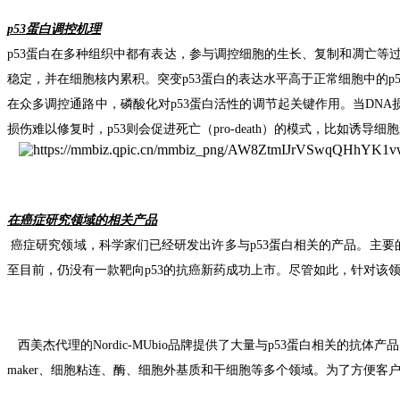
p
53蛋白调控机理
p53
蛋白在多种组织中都有表达，参与调控细胞的生长、复制和凋亡等
稳定，并在细胞核内累积。突变
p53
蛋白的表达水平高于正常细胞中的
p
在众多调控通路中，磷酸化对
p53
蛋白活性的调节起关键作用。当
DNA
损伤难以修复时，
p53
则会促进死亡（
pro-death
）的模式，比如诱导细胞
在癌症研究领域的相关产品
癌症研究领域，科学家们已经研发出许多与
p53
蛋白相关的产品。主要
至目前，仍没有一款靶向
p53
的抗癌新药成功上市。
尽管如此，针对该
西美杰代理的
Nordic-MUbio
品牌提供了大量与
p53
蛋白相关的抗体产品
maker
、细胞粘连、酶、细胞外基质和干细胞等多个领域。为了方便客