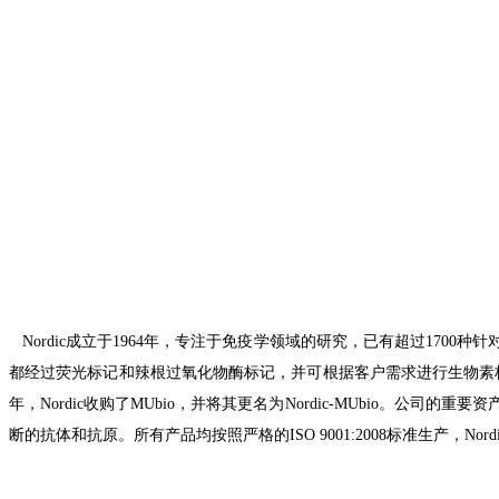
Nordic
成立于
1964
年，专注于免疫学领域的研究，已有超过
1700
种针
都经过荧光标记和辣根过氧化物酶标记，并可根据客户需求进行生物素
年，
Nordic
收购了
MUbio
，并将其更名为
Nordic-MUbio
。公司的重要资
断的抗体和抗原。所有产品均按照严格的
ISO 9001:2008
标准生产，
Nord