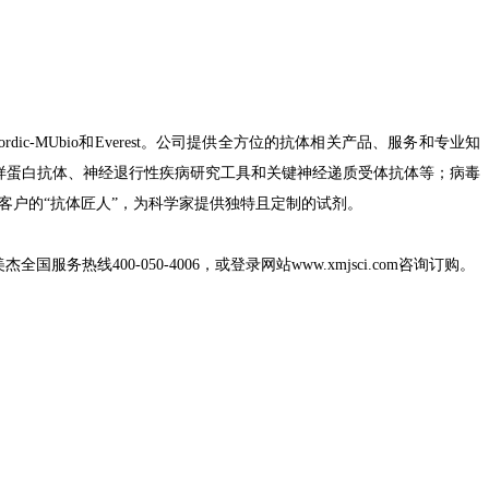
ordic-MUbio
和
Everest
。公司提供全方位的抗体相关产品、服务和专业知
样蛋白抗体、神经退行性疾病研究工具和关键神经递质受体抗体等；病毒
客户的
“
抗体匠人
”
，为科学家提供独特且定制的试剂。
美杰全国服务热线
400-050-4006
，或登录网站
www.xmjsci.com
咨询订购。