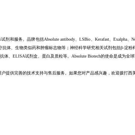
体试剂和服务。品牌包括
Absolute antibody
、
LSBio
、
Kerafast
、
Exalpha
、
N
疗抗体、生物类似药和肿瘤标志物等；神经科学研究相关试剂包括
β-
淀粉
抗体、
ELISA
试剂盒、蛋白及质粒等。
Absolute Biotech
的使命是成为全球
用户提供完善的技术支持与售后服务。如果您对产品感兴趣，欢迎拨打西