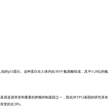
人知的
p53
蛋白。这种蛋白在人体内由
393
个氨基酸组成，其中
5-28
位的氨
3
基因是易突变和重要的肿瘤抑制基因之一，因此对
TP53
基因的研究具有
3
突变的近
28%
。